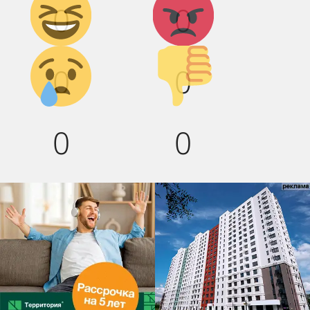
0
0
смех!
Грусть :(
Палец
0
0
вниз!
0
0