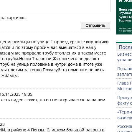
на картинке:
щение жильцы по улице 1 проезд крсные кирпичики 
Посл
атся и по этому просим вас вмешаться в нашу 
назад унас прорвало трубу отопления в таком месте 
Бизнес
ть трубы.Но ни Тплюс ни Жэк ни чего не делают 
украше
труб на улице половина в нутри дома в итоге уже 
Попавш
а мы плотим за тепло.Пожалуйста помогите решить 
заплат
е жильцы.
Глава 
Москов
15.11.2025 18:35
Прокур
д есть видео сюжет, но он не открывается на вашем 
факту 
«Терри
возвед
:23
Россия
ИИ, в районе 4 Пензы. Слишком большой разрыв в 
и здор