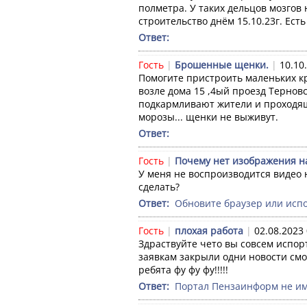
полметра. У таких дельцов мозгов 
строительство днём 15.10.23г. Ест
Ответ: 
Гость
|
Брошенные щенки.
|
10.10
Помогите пристроить маленьких кр
возле дома 15 ,4ый проезд Терновс
подкармливают жители и проходящ
морозы... щенки не выживут.
Ответ: 
Гость
|
Почему нет изображения н
У меня не воспроизводится видео 
сделать?
Ответ: 
 Обновите браузер или испо
Гость
|
плохая работа
|
02.08.2023 
Здраствуйте чето вы совсем испор
заявкам закрыли одни новости смот
ребята фу фу фу!!!!!
Ответ: 
 Портал Пензаинформ не им