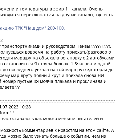
емени и температуры в эфир 11 канала. Очень 
иходится переключаться на другие каналы, где есть 
дакцию ТРК "Наш дом" 200-100.
42
 транспортниками и руководством Пензы??????????С 
олнуешься вовремя на работу приехать(разговор о 
егодня маршрутка объехала остановку с 2 автобусами 
в остановиться.Я стояла больше 1.5часов-ни одной 
 до последнего-уехала на той маршрутке,которая до 
воему маршруту полный круг и поехала снова.НИ 
номер пустые!!!Я молча плакала и проклинала и 
елаете???
4.07.2023 10:28
orm" !

 вас оставалось как можно меньше читателей и 
можность комментариев к новостям на этом сайте. А 
да можно было узнать больше о событии, чем из 