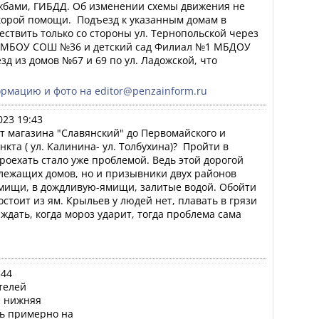
жбами, ГИБДД. Об изменении схемы движения не 
орой помощи.  Подъезд к указанным домам в 
твить только со стороны ул. Тернопольской через 
МБОУ СОШ №36 и детский сад Филиал №1 МБДОУ 
зд из домов №67 и 69 по ул. Ладожской, что 
мацию и фото на editor@penzainform.ru
023 19:43
т магазина "Славянский" до Первомайского и 
та ( ул. Калинина- ул. Толбухина)?  Пройти в 
оехать стало уже проблемой. Ведь этой дорогой 
лежащих домов, но и призывники двух районов 
 ямищи, в дождливую-ямищи, залитые водой. Обойти 
состоит из ям. Крыльев у людей нет, плавать в грязи  
ждать, когда мороз ударит, тогда проблема сама 
:44
телей

 нижняя 

ь примерно на
