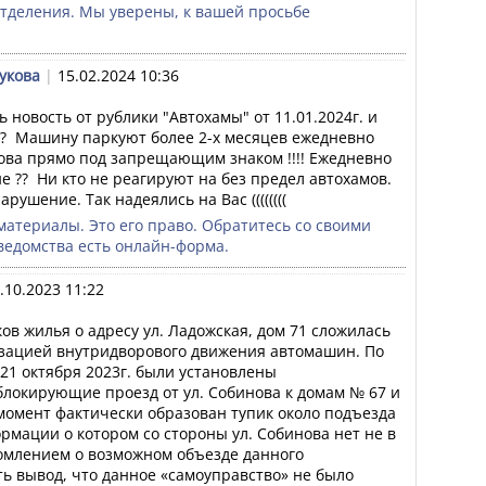
отделения. Мы уверены, к вашей просьбе 
укова
|
15.02.2024 10:36
новость от рублики "Автохамы" от 11.01.2024г. и 
???  Машину паркуют более 2-х месяцев ежедневно 
ова прямо под запрещающим знаком !!!! Ежедневно 
 ??  Ни кто не реагируют на без предел автохамов. 
рушение. Так надеялись на Вас ((((((((
материалы. Это его право. Обратитесь со своими 
ведомства есть онлайн-форма.
.10.2023 11:22
в жилья о адресу ул. Ладожская, дом 71 сложилась 
изацией внутридворового движения автомашин. По 
21 октября 2023г. были установлены 
окирующие проезд от ул. Собинова к домам № 67 и 
момент фактически образован тупик около подъезда 
рмации о котором со стороны ул. Собинова нет не в 
омлением о возможном объезде данного 
ь вывод, что данное «самоуправство» не было 