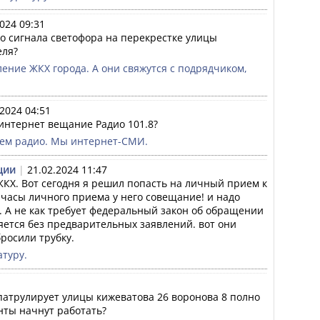
024 09:31
о сигнала светофора на перекрестке улицы 
еля?
ение ЖКХ города. А они свяжутся с подрядчиком, 
.2024 04:51
 интернет вещание Радио 101.8?
ем радио. Мы интернет-СМИ.
ции
|
21.02.2024 11:47
ЖКХ. Вот сегодня я решил попасть на личный прием к 
 часы личного приема у него совещание! и надо 
 А не как требует федеральный закон об обращении 
ется без предварительных заявлений. вот они 
бросили трубку.
атуру.
патрулирует улицы кижеватова 26 воронова 8 полно 
нты начнут работать?