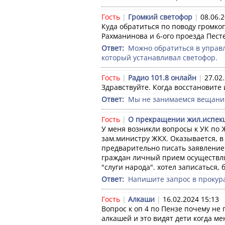
Гость
|
Громкий светофор
|
08.06.2
Куда обратиться по поводу громког
Рахманинова и 6-ого проезда Пест
Ответ: 
 Можно обратиться в управл
который устанавливал светофор.
Гость
|
Радио 101.8 онлайн
|
27.02
Здравствуйте. Когда восстановите
Ответ: 
 Мы не занимаемся вещани
Гость
|
О прекращении жил.испек
У меня возникли вопросы к УК по 
зам.министру ЖКХ. Оказывается, в
предварительно писать заявление.
граждан личный прием осуществля
"слуги народа". хотел записаться, 
Ответ: 
 Напишите запрос в прокур
Гость
|
Алкаши
|
16.02.2024 15:13
Вопрос к оп 4 по Пензе почему не 
алкашей и это видят дети когда ме