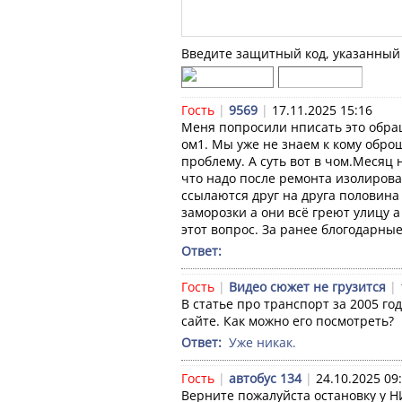
Введите защитный код, указанный 
Гость
|
9569
|
17.11.2025 15:16
Меня попросили нписать это обра
ом1. Мы уже не знаем к кому оброщ
проблему. А суть вот в чом.Месяц 
что надо после ремонта изолирова
ссылаются друг на друга половина 
заморозки а они всё греют улицу 
этот вопрос. За ранее блогодарны
Ответ: 
Гость
|
Видео сюжет не грузится
|
В статье про транспорт за 2005 го
сайте. Как можно его посмотреть?
Ответ: 
 Уже никак.
Гость
|
автобус 134
|
24.10.2025 09
Верните пожалуйста остановку у Н