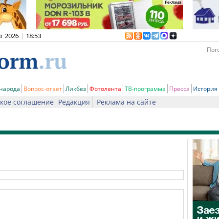
вг 2026
|
18:53
Пого
 народа
Вопрос-ответ
Ликбез
Фотолента
ТВ-программа
Пресса
История
кое соглашение
Редакция
Реклама на сайте