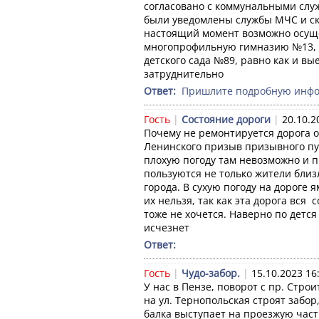
согласовано с коммунальными слу
были уведомлены службы МЧС и ск
настоящий момент возможно осущес
многопрофильную гимназию №13, 
детского сада №89, равно как и вые
затруднительно
Ответ: 
 Пришлите подробную инфор
Гость
|
Состояние дороги
|
20.10.2
Почему не ремонтируется дорога о
Ленинского призыв призывного пунк
плохую погоду там невозможно и пр
пользуются не только жители близ
города. В сухую погоду на дороге
их нельзя, так как эта дорога вся  
тоже не хочется. Наверно по дется 
исчезнет
Ответ: 
Гость
|
Чудо-забор.
|
15.10.2023 16
У нас в Пензе, поворот с пр. Строи
на ул. Тернопольская строят забор,
балка выступает на проезжую част