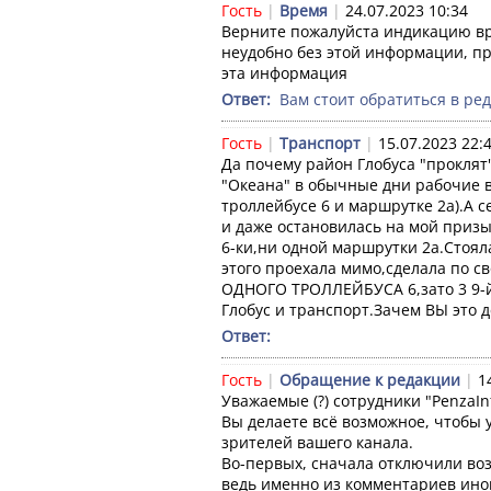
Гость
|
Время
|
24.07.2023 10:34
Верните пожалуйста индикацию вр
неудобно без этой информации, пр
эта информация
Ответ: 
 Вам стоит обратиться в ре
Гость
|
Транспорт
|
15.07.2023 22:
Да почему район Глобуса "проклят"
"Океана" в обычные дни рабочие в
троллейбусе 6 и маршрутке 2а).А с
и даже остановилась на мой призы
6-ки,ни одной маршрутки 2а.Стояла
этого проехала мимо,сделала по с
ОДНОГО ТРОЛЛЕЙБУСА 6,зато 3 9-й 
Глобус и транспорт.Зачем ВЫ это д
Ответ: 
Гость
|
Обращение к редакции
|
1
Уважаемые (?) сотрудники "PenzaInf
Вы делаете всё возможное, чтобы у
зрителей вашего канала.

Во-первых, сначала отключили воз
ведь именно из комментариев иног