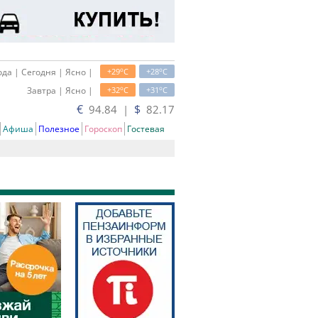
o
o
да | Сегодня | Ясно |
+29
C
+28
C
o
o
Завтра | Ясно |
+32
C
+31
C
€
$
94.84 |
82.17
Афиша
Полезное
Гороскоп
Гостевая