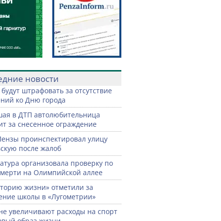
едние новости
 будут штрафовать за отсутствие
ний ко Дню города
ая в ДТП автолюбительница
ит за снесенное ограждение
Пензы проинспектировал улицу
скую после жалоб
атура организовала проверку по
смерти на Олимпийской аллее
торию жизни» отметили за
ение школы в «Лугометрии»
не увеличивают расходы на спорт
овый образ жизни