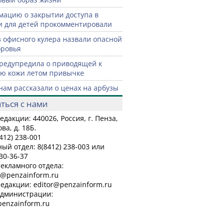
ацию о закрытии доступа в
и для детей прокомментировали
з офисного кулера назвали опасной
оровья
редупредила о приводящей к
ю кожи летом привычке
нам рассказали о ценах на арбузы
ться с нами
едакции: 440026, Россия, г. Пенза,
ва, д. 18Б.
8412) 238-001
ый отдел: 8(8412) 238-003 или
 30-36-37
рекламного отдела:
a@penzainform.ru
редакции: editor@penzainform.ru
администрации:
penzainform.ru