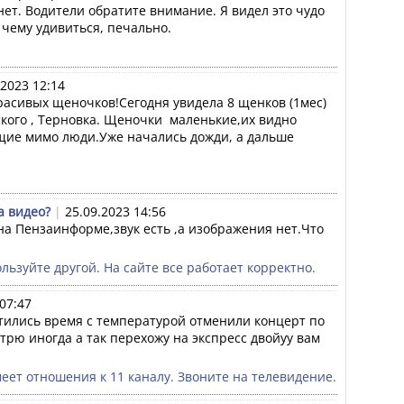
нет. Водители обратите внимание. Я видел это чудо 
ь чему удивиться, печально.
.2023 12:14
асивых щеночков!Сегодня увидела 8 щенков (1мес) 
кого , Терновка. Щеночки  маленькие,их видно 
ие мимо люди.Уже начались дожди, а дальше 
а видео?
|
25.09.2023 14:56
на Пензаинформе,звук есть ,а изображения нет.Что 
льзуйте другой. На сайте все работает корректно.
07:47
тились время с температурой отменили концерт по 
рю иногда а так перехожу на экспресс двойуу вам 
еет отношения к 11 каналу. Звоните на телевидение.