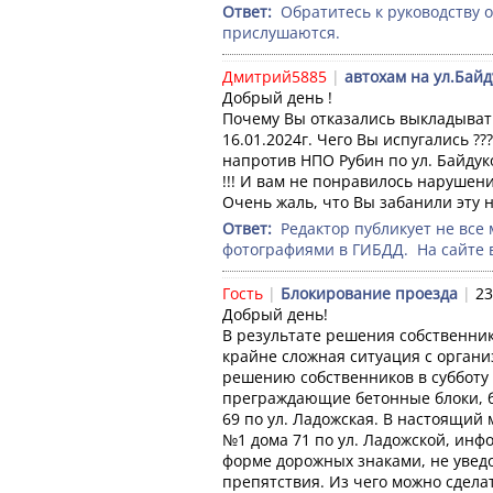
Ответ: 
 Обратитесь к руководству 
прислушаются.
Дмитрий5885
|
автохам на ул.Байд
Добрый день ! 

Почему Вы отказались выкладывать 
16.01.2024г. Чего Вы испугались ?
напротив НПО Рубин по ул. Байдук
!!! И вам не понравилось нарушение
Очень жаль, что Вы забанили эту на
Ответ: 
 Редактор публикует не все 
фотографиями в ГИБДД.  На сайте 
Гость
|
Блокирование проезда
|
23
Добрый день!

В результате решения собственнико
крайне сложная ситуация с орган
решению собственников в субботу 
преграждающие бетонные блоки, бл
69 по ул. Ладожская. В настоящий 
№1 дома 71 по ул. Ладожской, инфо
форме дорожных знаками, не увед
препятствия. Из чего можно сделат