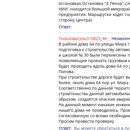
остановках.Остановка "4 Пенза"-с
НИИ  находится большой микрорайо
предприятия. Маршрутки ходят толь
сторону Центра).
Ответ: 
Пользователь310823_90
|
Незаконн
В районе дома 64 по улицы Мира г.
подготовка к строительству автом
и школой № 30 были перенесены т
позволяющие проехать грузовым ма
будет проходить вдоль дома 64 по 
Попова. 

При строительстве дороги будет в
более, около дома 64 пор ул. Мира 
Соответственно по данной территор
строительства данной автомобильн
образом, создается опасная аварий
На данный момент никакие инжене
нашего дома не проводились. Про
согласованную со всеми необходим
Просим провести проверку
Ответ: 
 Вы можете обратиться в пр