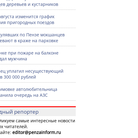
ев деревьев и кустарников
 августа изменится график
ия пригородных поездов
гулявших по Пензе мокшанцев
евают в краже на парковке
нке при пожаре на балконе
дал мужчина
ец уплатил несуществующий
в 300 000 рублей
имовке автолюбительница
анила очередь на АЗС
дный репортер
ликуем самые интересные новости
х читателей.
айте:
editor
@penzainform.ru