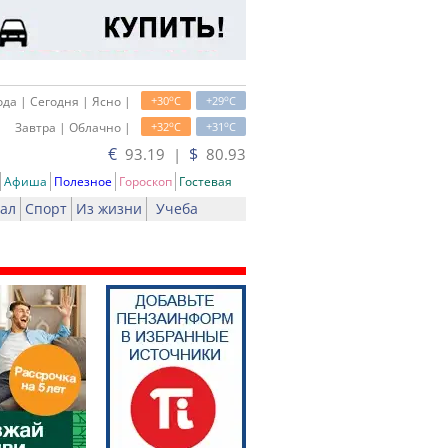
o
o
да | Сегодня | Ясно |
+30
C
+29
C
o
o
Завтра | Облачно |
+32
C
+31
C
€
$
93.19 |
80.93
Афиша
Полезное
Гороскоп
Гостевая
ал
Спорт
Из жизни
Учеба