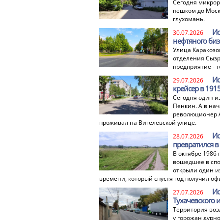
Сегодня микрор
пешком до Моско
глухомань.
Ис
|
30.07.2026
нефтяного биз
Улица Каракозо
отделения Сызр
предприятие - т
Ис
|
29.07.2026
крейсер в 1915
Сегодня один и
Пенкин. А в нач
революционер А
проживал на Вигелевской улице.
Ис
|
28.07.2026
превратился в
В октябре 1986
вошедшее в спо
открыли один и
времени, который спустя год получил о
Ис
|
27.07.2026
Тухачевского
Территория воз
у горожан дурн