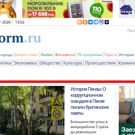
г 2026
|
13:02
Пого
 народа
Вопрос-ответ
Ликбез
Фотолента
ТВ-программа
Пресса
История
итика
Экономика
Общество
Культура
Происшествия
Кримин
История Пензы: О
коррупционном
скандале в Пензе
писали британские
газеты
Большинство улиц в
микрорайоне Стрела
до революции