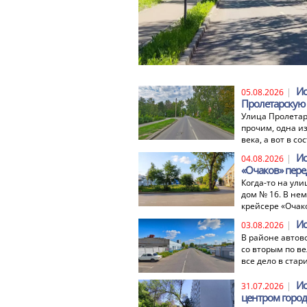
Ис
|
05.08.2026
Пролетарскую
Улица Пролетар
прочим, одна из
века, а вот в с
Ис
|
04.08.2026
«Очаков» пере
Когда-то на ули
дом № 16. В нем
крейсере «Очак
Ис
|
03.08.2026
В районе автов
со вторым по в
все дело в ста
Ис
|
31.07.2026
центром город