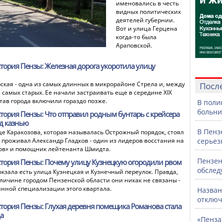
именовались в честь
видных политических
деятелей губернии.
Вот и улица Герцена
когда-то была
Араповской.
тория Пензы: Железная дорога укоротила улицу
ская - одна из самых длинных в микрорайоне Стрела и, между
Посл
 самых старых. Ее начали застраивать еще в середине XIX
остав города включили гораздо позже.
В поли
больни
тория Пензы: Что отправил родным бунтарь с крейсера
д казнью
В Пенз
це Каракозова, которая называлась Острожный порядок, стоял
 проживал Александр Гладков - один из лидеров восстания на
серьез
ов» и помощник лейтенанта Шмидта.
Пензен
тория Пензы: Почему улицу Кузнецкую огородили рвом
обслед
окзала есть улица Кузнецкая и Кузнечный переулок. Правда,
еличине городом Пензенской области они никак не связаны -
ринной специализации этого квартала.
Назван
отключ
тория Пензы: Глухая деревня помещика Романова стала
а
«Пенза