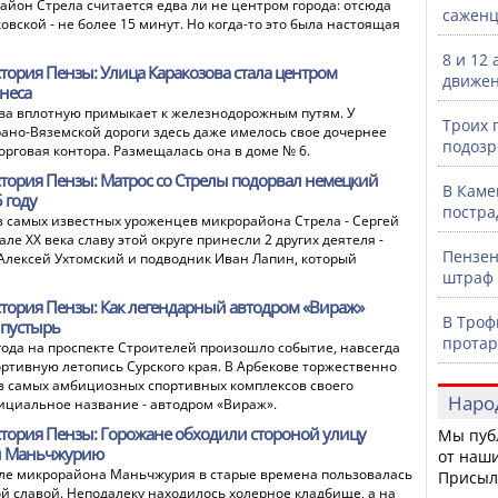
айон Стрела считается едва ли не центром города: отсюда
саженц
вской - не более 15 минут. Но когда-то это была настоящая
8 и 12
тория Пензы: Улица Каракозова стала центром
движен
неса
ва вплотную примыкает к железнодорожным путям. У
Троих 
ано-Вяземской дороги здесь даже имелось свое дочернее
подозр
орговая контора. Размещалась она в доме № 6.
тория Пензы: Матрос со Стрелы подорвал немецкий
В Каме
 году
постра
з самых известных уроженцев микрорайона Стрела - Сергей
але XX века славу этой округе принесли 2 других деятеля -
Пензен
лексей Ухтомский и подводник Иван Лапин, который
штраф 
тория Пензы: Как легендарный автодром «Вираж»
В Троф
 пустырь
протар
 года на проспекте Строителей произошло событие, навсегда
ртивную летопись Сурского края. В Арбекове торжественно
з самых амбициозных спортивных комплексов своего
Наро
фициальное название - автодром «Вираж».
тория Пензы: Горожане обходили стороной улицу
Мы пуб
 и Маньчжурию
от наши
ле микрорайона Маньчжурия в старые времена пользовалась
Присыл
ой славой. Неподалеку находилось холерное кладбище, а на