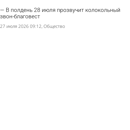
В полдень 28 июля прозвучит колокольный
звон-благовест
27 июля 2026 09:12
Общество
21 июля проведут богослужения в честь
Казанской иконы Божией Матери
17 июля 2026 11:09
Общество
В Пензенскую область привезут копию
Годеновского креста
29 июня 2026 16:59
Культура
Рядом с Сергиевским храмом в Соловцовке
построят еще один