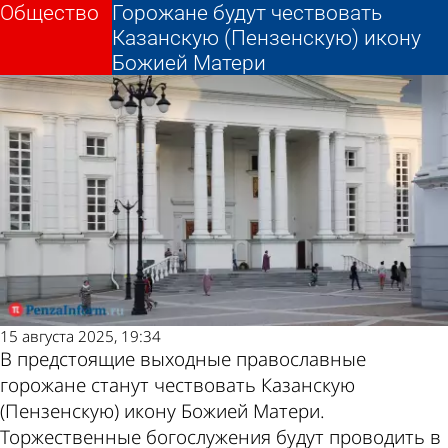
Общество
Общество
Горожане будут чествовать
Горожане будут чествовать
Другие новости по
Погода и курсы
Казанскую (Пензенскую) икону
Казанскую (Пензенскую) икону
Божией Матери
Божией Матери
теме
валют в Пензе
15 августа 2025, 19:34
В предстоящие выходные православные
горожане станут чествовать Казанскую
(Пензенскую) икону Божией Матери.
Торжественные богослужения будут проводить в