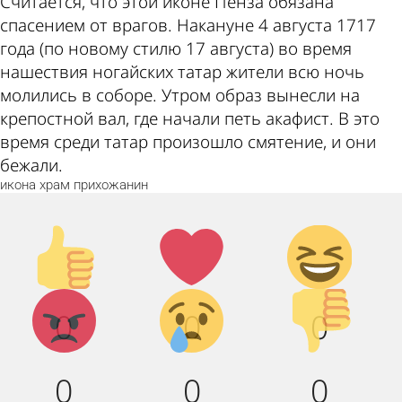
Считается, что этой иконе Пенза обязана
спасением от врагов. Накануне 4 августа 1717
года (по новому стилю 17 августа) во время
нашествия ногайских татар жители всю ночь
молились в соборе. Утром образ вынесли на
крепостной вал, где начали петь акафист. В это
время среди татар произошло смятение, и они
бежали.
икона
храм
прихожанин
Палец
Лайк!
Дикий
вверх!
смех!
Агрессия!
Грусть :
Палец
0
0
0
(
вниз!
0
0
0