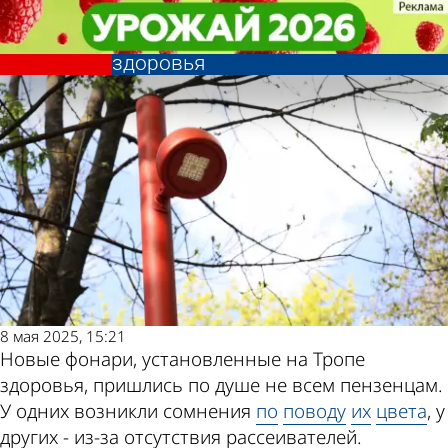
Общество
Общество
У пензенцев возникли новые
У пензенцев возникли новые
претензии к фонарям на Тропе
претензии к фонарям на Тропе
Другие новости
Погода и курсы
здоровья
здоровья
по теме
валют в Пензе
8 мая 2025, 15:21
Новые фонари, установленные на Тропе
здоровья, пришлись по душе не всем пензенцам.
У одних возникли сомнения
по
поводу
их
цвета
, у
других - из-за отсутствия рассеивателей.