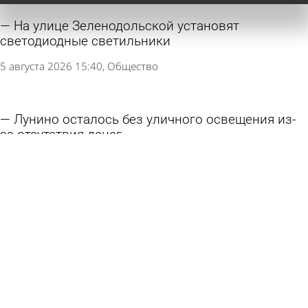
На улице Зеленодольской установят
светодиодные светильники
5 августа 2026 15:40
Общество
Лунино осталось без уличного освещения из-
за отсутствия денег
5 августа 2026 12:12
Общество
Знак «Тропа здоровья» опасно накренился
1 августа 2026 10:42
Глас народа
Глава Кузнецка объяснил, зачем в городе
выключают свет на ночь