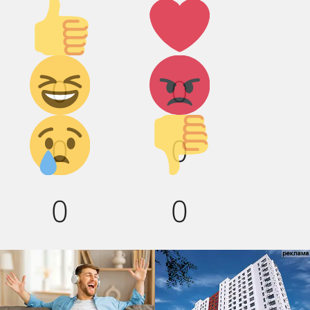
Палец
Лайк!
вверх!
Дикий
Агрессия!
0
0
смех!
Грусть :(
Палец
0
0
вниз!
0
0