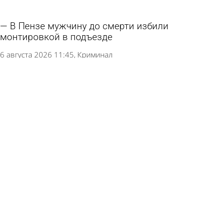
В Пензе мужчину до смерти избили
монтировкой в подъезде
6 августа 2026 11:45
Криминал
Врач предупредил о вызывающей опасное
состояние полезной рыбе
5 августа 2026 14:28
В стране и мире
Убившая сожителя пензячка не смогла
доказать, что он наткнулся на нож
4 августа 2026 17:29
Криминал