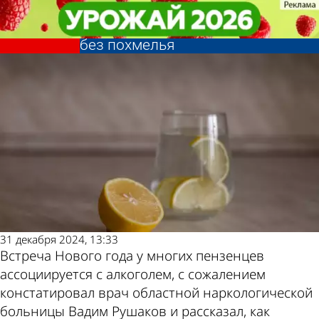
Общество
Общество
Нарколог рассказал, как
Нарколог рассказал, как
провести первый день 2025 года
провести первый день 2025 года
Другие новости
Погода и курсы
без похмелья
без похмелья
по теме
валют в Пензе
31 декабря 2024, 13:33
Встреча Нового года у многих пензенцев
ассоциируется с алкоголем, с сожалением
констатировал врач областной наркологической
больницы Вадим Рушаков и рассказал, как