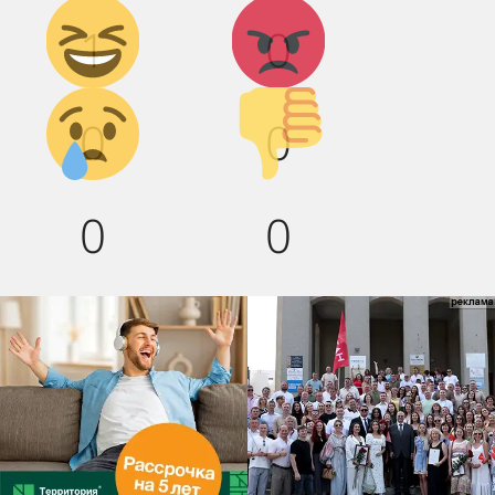
Дикий
Агрессия!
1
0
смех!
Грусть :(
Палец
0
0
вниз!
0
0