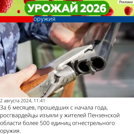
Общество
Общество
За полгода у жителей области
За полгода у жителей области
Другие новости по
Погода и курсы
изъяли свыше 500 единиц
изъяли свыше 500 единиц
оружия
оружия
теме
валют в Пензе
2 августа 2024, 11:41
За 6 месяцев, прошедших с начала года,
росгвардейцы изъяли у жителей Пензенской
области более 500 единиц огнестрельного
оружия.