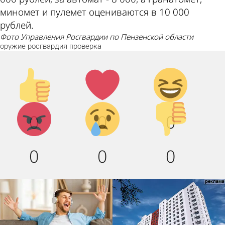
миномет и пулемет оцениваются в 10 000
рублей.
фото Управления Росгвардии по Пензенской области
оружие
росгвардия
проверка
Палец
Лайк!
Дикий
вверх!
смех!
Агрессия!
Грусть
Палец
0
0
0
:(
вниз!
0
0
0