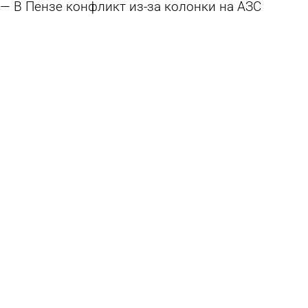
В Пензе конфликт из-за колонки на АЗС
закончился приездом Росгвардии
28 июля 2026 09:48
Из жизни
Росгвардейцы задержали пензенца,
передвигавшегося на четвереньках
23 июля 2026 12:42
Из жизни
Названо число владельцев гражданского
оружия в регионе
22 июля 2026 11:31
Общество
В Пензе владельцы двух баров не поделили
работника
14 июля 2026 11:49
Из жизни