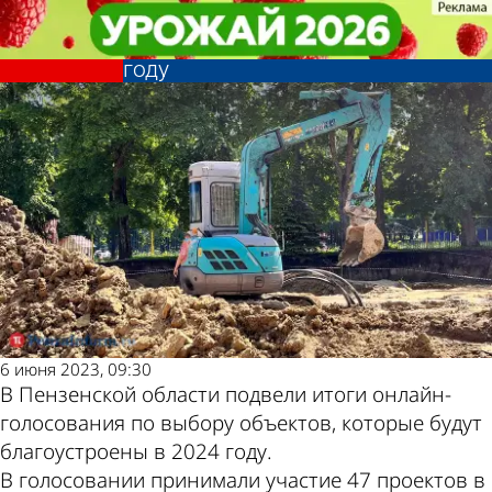
Общество
Общество
Названы территории, которые
Названы территории, которые
Другие новости
Погода и курсы
будут благоустраивать в 2024
будут благоустраивать в 2024
году
году
по теме
валют в Пензе
6 июня 2023, 09:30
В Пензенской области подвели итоги онлайн-
голосования по выбору объектов, которые будут
благоустроены в 2024 году.
В голосовании принимали участие 47 проектов в