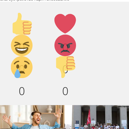
Палец
Лайк!
вверх!
Дикий
Агрессия!
0
0
смех!
Грусть :(
Палец
0
0
вниз!
0
0