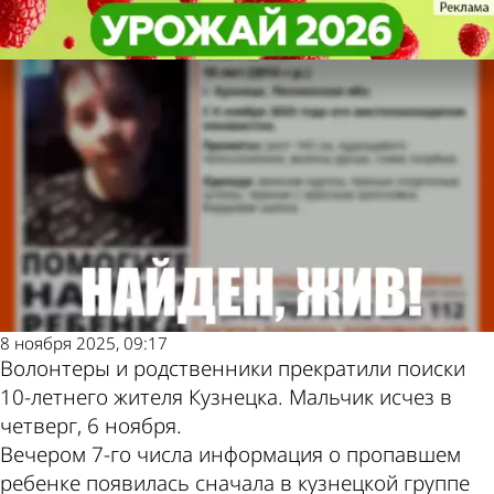
Происшествия
Происшествия
Прекращены поиски 10-
Прекращены поиски 10-
Другие новости по
Погода и курсы
летнего мальчика из Кузнецка
летнего мальчика из Кузнецка
теме
валют в Пензе
8 ноября 2025, 09:17
Волонтеры и родственники прекратили поиски
10-летнего жителя Кузнецка. Мальчик исчез в
четверг, 6 ноября.
Вечером 7-го числа информация о пропавшем
ребенке появилась сначала в кузнецкой группе