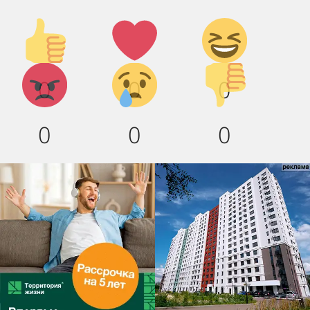
Палец
Лайк!
Дикий
вверх!
смех!
Агрессия!
Грусть
Палец
0
0
0
:(
вниз!
0
0
0