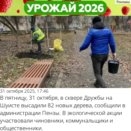
Общество
Общество
В сквере Дружбы на Шуисте
В сквере Дружбы на Шуисте
высадили новые деревья
высадили новые деревья
Другие
Погода и
новости по
курсы валют в
теме
Пензе
31 октября 2025, 17:46
В пятницу, 31 октября, в сквере Дружбы на
Шуисте высадили 82 новых дерева, сообщили в
администрации Пензы. В экологической акции
участвовали чиновники, коммунальщики и
общественники.