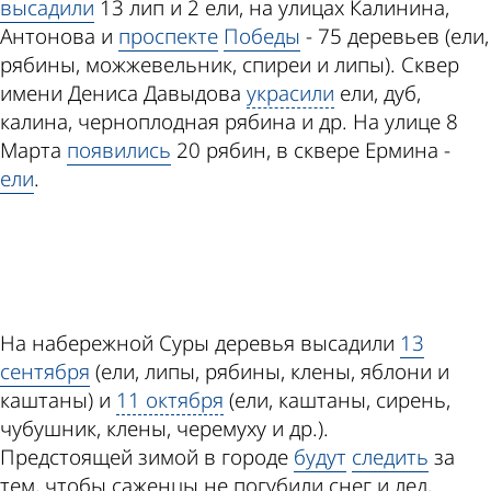
высадили
13 лип и 2 ели, на улицах Калинина,
Антонова и
проспекте
Победы
- 75 деревьев (ели,
рябины, можжевельник, спиреи и липы). Сквер
имени Дениса Давыдова
украсили
ели, дуб,
калина, черноплодная рябина и др. На улице 8
Марта
появились
20 рябин, в сквере Ермина -
ели
.
ad
На набережной Суры деревья высадили
13
сентября
(ели, липы, рябины, клены, яблони и
каштаны) и
11 октября
(ели, каштаны, сирень,
чубушник, клены, черемуху и др.).
Предстоящей зимой в городе
будут
следить
за
тем, чтобы саженцы не погубили снег и лед,