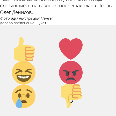
скопившиеся на газонах, пообещал глава Пензы
Олег Денисов.
фото администрации Пензы
дерево
озеленение
шуист
Палец
Лайк!
вверх!
Дикий
Агрессия!
0
0
смех!
Грусть :(
Палец
0
0
вниз!