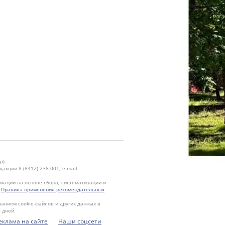
р).
кции 8 (8412) 238-001, e-mail:
ации на основе сбора, систематизации и
.
Правила применения рекомендательных
ванием cookie-файлов и других данных в
 дней.
|
еклама на сайте
Наши соцсети