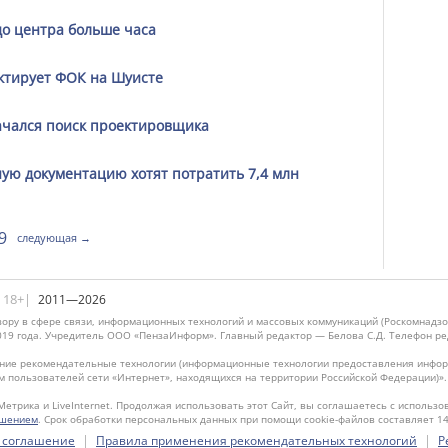
до центра больше часа
ктирует ФОК на Шуисте
ачался поиск проектировщика
ую документацию хотят потратить 7,4 млн
9
следующая →
|18+|
2011—2026
ору в сфере связи, информационных технологий и массовых коммуникаций (Роскомнадзо
019 года. Учредитель ООО «ПензаИнформ». Главный редактор — Белова С.Д. Телефон реда
ие рекомендательные технологии (информационные технологии предоставления информ
м пользователей сети «Интернет», находящихся на территории Российской Федерации)»
Метрика и LiveInternet. Продолжая использовать этот Сайт, вы соглашаетесь с использо
ашением
. Срок обработки персональных данных при помощи cookie-файлов составляет 14
|
|
 соглашение
Правила применения рекомендательных технологий
Р