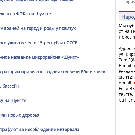
ульного ФОКа на Шуисте
Наро
Мы пуб
9 врачей на город и роды у повитух
от наши
Присыл
сь улица в честь 15 республик СССР
Адрес р
ул. Кир
анное название микрорайона «Шуист»
Тел: 8(
E-mail 
Рекламн
боратории привела к созданию «свечи Яблочкова»
8(8412)
e-mail:
ь бассейн
Если ВЫ
тексте,
Ctrl+Ent
у на Шуисте
или новые деревья
штрафуют за несоблюдение интервала