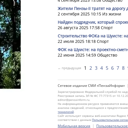
4 сентября 2025 15:08
Общество
Жители Пензы-II тратят на дорогу 
2 сентября 2025 10:15
Из жизни
Найден подрядчик, который спрое
26 августа 2025 17:58
Спорт
Строительство ФОКа на Шуисте: н
22 июля 2025 18:18
Спорт
ФОК на Шуисте: на проектно-сметн
22 июня 2025 14:59
Общество
1
2
3
4
5
6
7
8
← предыдущая
Сетевое издание СМИ «ПензаИнформ»
Зарегистрировано Федеральной службой по надз
Реестровая запись ЭЛ № ФС 77-77315 от 10.12.2
editor@penzainform.ru.
На информационном ресурсе применяются внешн
анализа сведений, относящихся к предпочтения
технологий
.
Сайт использует сервисы веб-аналитики Яндекс 
соответствии с данным
Пользовательским согл
|
Мобильная версия
Пользовательское