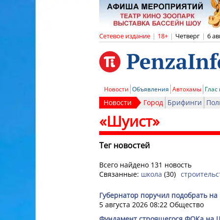
Сетевое издание
|
18+
|
Четверг
|
6 ав
Новости
Объявления
Автохамы
Глас
Новости
Город
Брифинги
Пол
«Шуист»
Тег новостей
Всего найдено 131 новость
Связанные:
школа
(30)
строительс
Губернатор поручил подобрать на 
5 августа 2026 08:22
Общество
Фундамент строящегося ФОКа на Ш