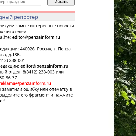
дный репортер
ликуем самые интересные новости
х читателей.
айте:
editor
@penzainform.ru
едакции: 440026, Россия, г. Пенза,
ова, д.18Б.
8412) 238-001
редакции:
editor
@penzainform.ru
ый отдел: 8(8412) 238-003 или
 30-36-37
reklama@penzainform.ru
 заметили ошибку или опечатку в
 выделите его фрагмент и нажмите
er!