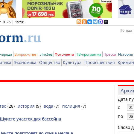
г 2026
|
19:56
Погода 
 народа
Вопрос-ответ
Ликбез
Фотолента
ТВ-программа
Пресса
История
итика
Экономика
Общество
Культура
Происшествия
Кримин
Архи
Дата п
тво
(28)
история
(9)
вода
(7)
полиция
(7)
с
по
Шуисте участок для бассейна
Слово д
уисте подготовят до конца месяца