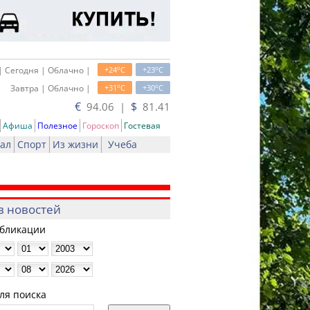
o
o
| Сегодня | Облачно |
+24
C
+23
C
o
o
Завтра | Облачно |
+31
C
+30
C
€
$
94.06 |
81.41
Афиша
Полезное
Гороскоп
Гостевая
ал
Спорт
Из жизни
Учеба
в новостей
убликации
ля поиска