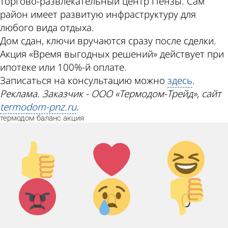
торгово-развлекательный центр Пензы. Сам
район имеет развитую инфраструктуру для
любого вида отдыха.
Дом сдан, ключи вручаются сразу после сделки.
Акция «Время выгодных решений» действует при
ипотеке или 100%-й оплате.
Записаться на консультацию можно
здесь
.
Реклама. Заказчик - ООО «Термодом-Трейд», сайт
termodom-pnz.ru
.
термодом
баланс
акция
Палец
Лайк!
Дикий
вверх!
смех!
Агрессия!
Грусть :(
Палец
0
0
0
вниз!