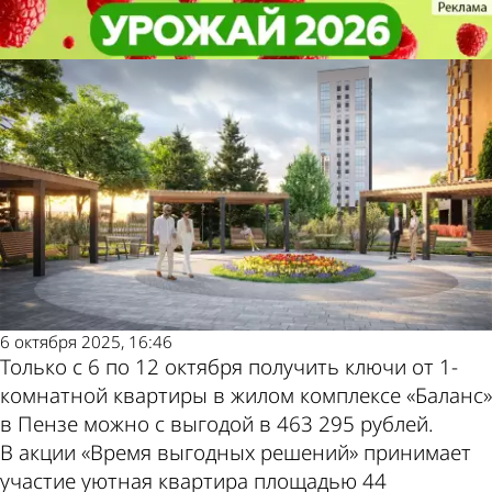
Общество
Общество
В «Термодоме» рассказали о
В «Термодоме» рассказали о
Другие новости по
Погода и курсы
квартире недели в ЖК «Баланс»
квартире недели в ЖК «Баланс»
теме
валют в Пензе
6 октября 2025, 16:46
Только с 6 по 12 октября получить ключи от 1-
комнатной квартиры в жилом комплексе «Баланс»
в Пензе можно с выгодой в 463 295 рублей.
В акции «Время выгодных решений» принимает
участие уютная квартира площадью 44