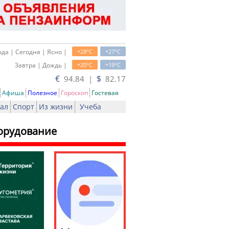
o
o
да | Сегодня | Ясно |
+28
C
+27
C
o
o
Завтра | Дождь |
+20
C
+19
C
€
$
94.84 |
82.17
Афиша
Полезное
Гороскоп
Гостевая
ал
Спорт
Из жизни
Учеба
борудование
ть