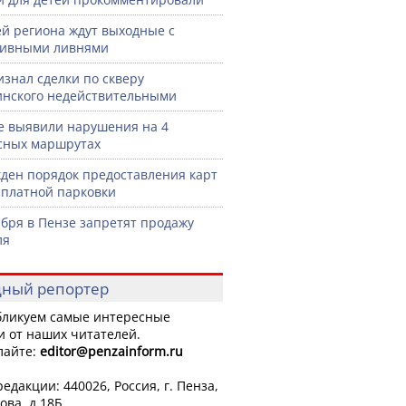
й региона ждут выходные с
сивными ливнями
изнал сделки по скверу
нского недействительными
е выявили нарушения на 4
сных маршрутах
ден порядок предоставления карт
сплатной парковки
ября в Пензе запретят продажу
ля
ный репортер
ликуем самые интересные
и от наших читателей.
лайте:
editor
@penzainform.ru
едакции: 440026, Россия, г. Пенза,
ова, д.18Б.