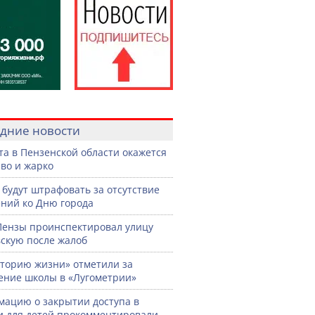
дние новости
ста в Пензенской области окажется
во и жарко
 будут штрафовать за отсутствие
ний ко Дню города
Пензы проинспектировал улицу
скую после жалоб
торию жизни» отметили за
ение школы в «Лугометрии»
ацию о закрытии доступа в
и для детей прокомментировали