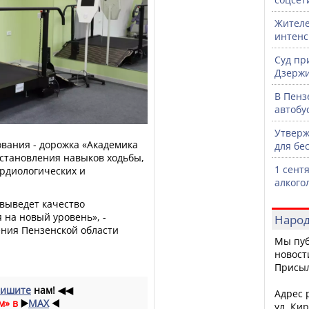
Жителе
интен
Суд пр
Дзержи
В Пенз
автобу
Утверж
ования - дорожка «Академика
для бе
сстановления навыков ходьбы,
1 сент
ардиологических и
алкого
 выведет качество
 на новый уровень», -
Народ
ния Пензенской области
Мы пуб
новост
Присы
ишите
нам!
◀◀
Адрес р
м» в
▶️
MAX
◀️
ул. Кир