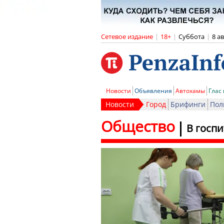
Сетевое издание
|
18+
|
Суббота
|
8 а
Новости
Объявления
Автохамы
Глас
Новости
Город
Брифинги
Пол
Общество
В госп