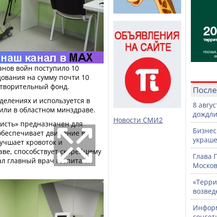
анов войн поступило 10
ования на сумму почти 10
отворительный фонд.
После
делениях и используется в
8 авгу
или в областном минздраве.
дождли
Новости СМИ2
кисть» предназначен для
Бизнес
обеспечивает движение в
украше
лучшает кровоток и
таве, способствует скорейшему
Глава 
ал главный врач госпиталя
Москов
«Терри
возвед
Информ
соцсет