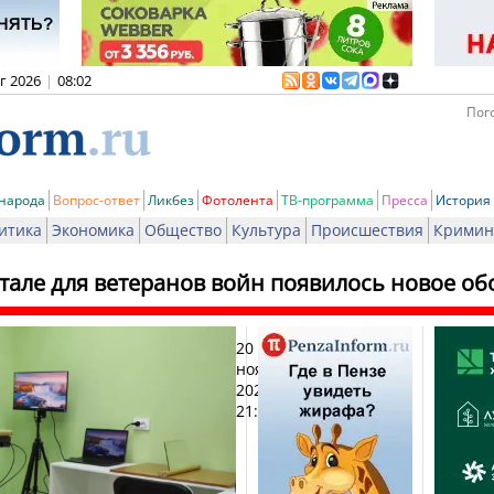
вг 2026
|
08:02
Пого
 народа
Вопрос-ответ
Ликбез
Фотолента
ТВ-программа
Пресса
История
итика
Экономика
Общество
Культура
Происшествия
Кримин
итале для ветеранов войн появилось новое о
20
Печа
ноября
2025,
21:01