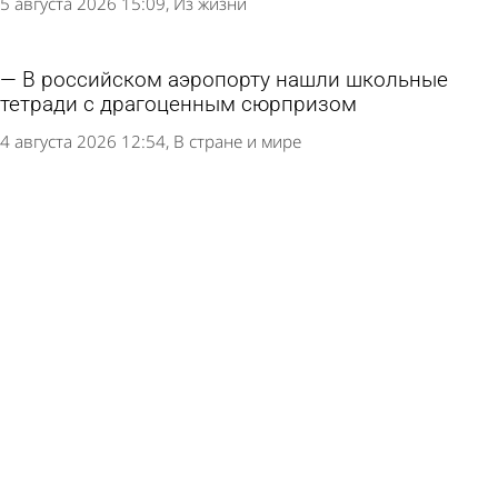
5 августа 2026 15:09
Из жизни
В российском аэропорту нашли школьные
тетради с драгоценным сюрпризом
4 августа 2026 12:54
В стране и мире
В Пензе продлили схему движения маршруток
№ 1
4 августа 2026 10:41
Общество
В Пензе перевозчика с маршрута № 18
накажут за нарушение расписания
3 августа 2026 18:02
Общество
В России изменятся правила перевозки