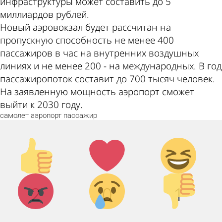
инфраструктуры может составить до 5
миллиардов рублей.
Новый аэровокзал будет рассчитан на
пропускную способность не менее 400
пассажиров в час на внутренних воздушных
линиях и не менее 200 - на международных. В год
пассажиропоток составит до 700 тысяч человек.
На заявленную мощность аэропорт сможет
выйти к 2030 году.
самолет
аэропорт
пассажир
Палец
Лайк!
Дикий
вверх!
смех!
Агрессия!
Грусть :
Палец
2
0
1
(
вниз!