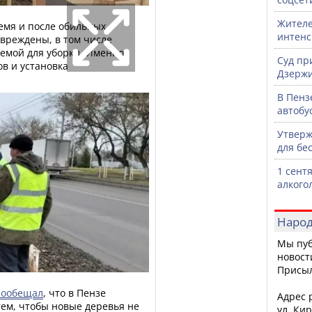
Жителе
емя и после обильных
интен
вреждены, в том числе
уемой для уборки. Именно
Суд пр
ов и установка
Дзержи
В Пенз
автобу
Утверж
для бе
1 сент
алкого
Народ
Мы пуб
новост
Присы
пообещал
, что в Пензе
Адрес р
тем, чтобы новые деревья не
ул. Кир