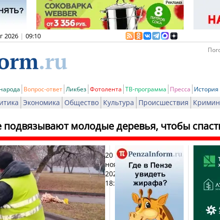
вг 2026
|
09:10
Пого
 народа
Вопрос-ответ
Ликбез
Фотолента
ТВ-программа
Пресса
История
итика
Экономика
Общество
Культура
Происшествия
Кримин
е подвязывают молодые деревья, чтобы спаст
20
Печа
ноября
2025,
18:56