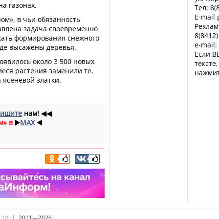
на газонах.
Тел: 8(
E-mail
ом», в чьи обязанность
Реклам
тавлена задача своевременно
8(8412)
скать формирования снежного
e-mail:
где высажены деревья.
Если В
оявилось около 3 500 новых
тексте
еся растения заменили те,
нажмит
 ясеневой златки.
ишите
нам!
◀◀
м» в
▶️
MAX
◀️
|18+|
2011—2026