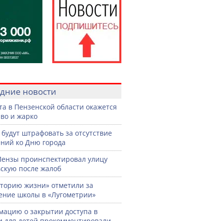
дние новости
ста в Пензенской области окажется
во и жарко
 будут штрафовать за отсутствие
ний ко Дню города
Пензы проинспектировал улицу
скую после жалоб
торию жизни» отметили за
ение школы в «Лугометрии»
ацию о закрытии доступа в
и для детей прокомментировали