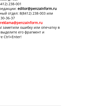
8412) 238-001
 редакции:
editor
@penzainform.ru
ный отдел: 8(8412) 238-003 или
 30-36-37
reklama@penzainform.ru
Ы заметили ошибку или опечатку в
, выделите его фрагмент и
е Ctrl+Enter!