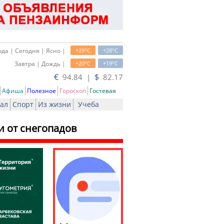
o
o
да | Сегодня | Ясно |
+29
C
+28
C
o
o
Завтра | Дождь |
+20
C
+19
C
€
$
94.84 |
82.17
Афиша
Полезное
Гороскоп
Гостевая
ал
Спорт
Из жизни
Учеба
и от снегопадов
ть