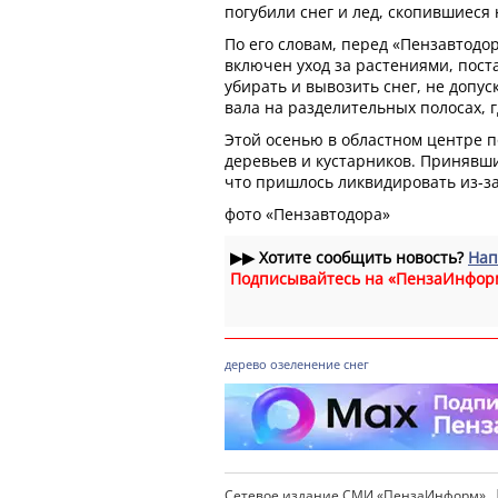
погубили снег и лед, скопившиеся 
По его словам, перед «Пензавтодор
включен уход за растениями, пос
убирать и вывозить снег, не допу
вала на разделительных полосах, 
Этой осенью в областном центре п
деревьев и кустарников. Принявши
что пришлось ликвидировать из-за
фото «Пензавтодора»
▶▶
Хотите сообщить новость?
Нап
Подписывайтесь на «ПензаИнфор
дерево
озеленение
снег
Сетевое издание СМИ «ПензаИнформ»