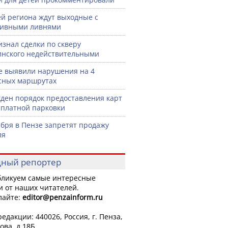
й региона ждут выходные с
сивными ливнями
изнал сделки по скверу
нского недействительными
е выявили нарушения на 4
сных маршрутах
ден порядок предоставления карт
сплатной парковки
ября в Пензе запретят продажу
ля
ный репортер
ликуем самые интересные
и от наших читателей.
лайте:
editor
@penzainform.ru
едакции: 440026, Россия, г. Пенза,
ова, д.18Б.