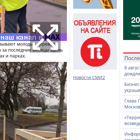
зывают молодые деревья,
 за последние месяцы вдоль
ах и парках.
После
8 авгу
дождли
Новости СМИ2
Бизнес
украше
Глава 
Москов
«Терри
возвед
Информ
соцсет