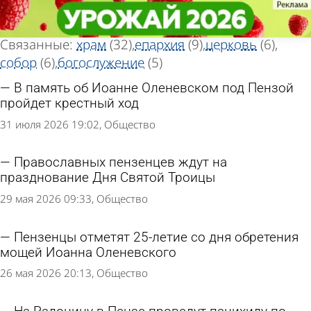
Тег новостей
Тег новостей
«Прихожанин»
«Прихожанин»
Всего найдено 38 новостей
Связанные:
храм
(32)
епархия
(9)
церковь
(6)
собор
(6)
богослужение
(5)
В память об Иоанне Оленевском под Пензой
пройдет крестный ход
31 июля 2026 19:02
Общество
Православных пензенцев ждут на
празднование Дня Святой Троицы
29 мая 2026 09:33
Общество
Пензенцы отметят 25-летие со дня обретения
мощей Иоанна Оленевского
26 мая 2026 20:13
Общество