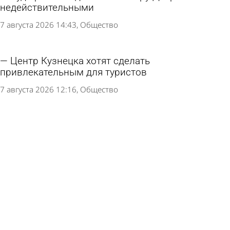
недействительными
7 августа 2026 14:43
Общество
Центр Кузнецка хотят сделать
привлекательным для туристов
7 августа 2026 12:16
Общество
Разбитую лестницу у остановки «Путепровод»
восстановят в 2 этапа
6 августа 2026 19:01
Общество
В сквере Белинского напротив драмтеатра
уложат асфальт
6 августа 2026 16:35
Общество