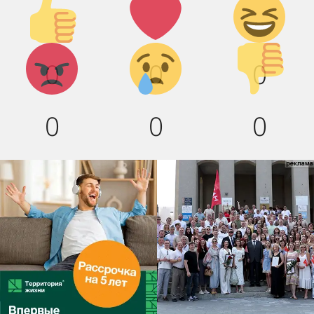
Палец
Лайк!
Дикий
вверх!
смех!
Агрессия!
Грусть :(
Палец
0
0
0
вниз!
0
0
0