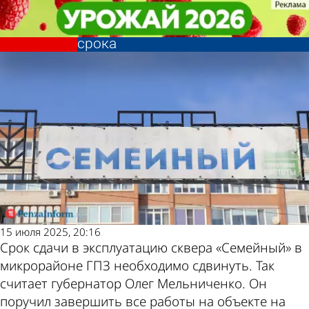
Общество
Общество
Сквер «Семейный» на ГПЗ
Сквер «Семейный» на ГПЗ
Другие новости по
Погода и курсы
должны сдать на месяц раньше
должны сдать на месяц раньше
срока
срока
теме
валют в Пензе
15 июля 2025, 20:16
Срок сдачи в эксплуатацию сквера «Семейный» в
микрорайоне ГПЗ необходимо сдвинуть. Так
считает губернатор Олег Мельниченко. Он
поручил завершить все работы на объекте на