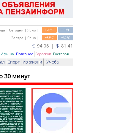
o
o
да | Сегодня | Ясно |
+20
C
+19
C
o
o
Завтра | Ясно |
+33
C
+32
C
€
$
94.06 |
81.41
Афиша
Полезное
Гороскоп
Гостевая
ал
Спорт
Из жизни
Учеба
о 30 минут
ь