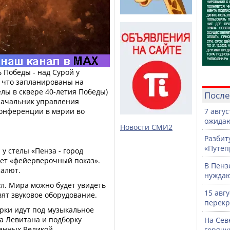
 Победы - над Сурой у
е, что запланированы на
елы в сквере 40-летия Победы)
После
 начальник управления
конференции в мэрии во
7 авгу
ожидаю
Новости СМИ2
Разбит
«Путеп
у стелы «Пенза - город
дет «фейерверочный показ».
В Пенз
салют.
нужда
л. Мира можно будет увидеть
15 авг
ят звуковое оборудование.
перекр
рки идут под музыкальное
а Левитана и подборку
На Сев
енных Великой
горячу