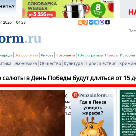
вг 2026
|
04:38
Пого
 народа
Вопрос-ответ
Ликбез
Фотолента
ТВ-программа
Пресса
История
итика
Экономика
Общество
Культура
Происшествия
Кримин
 салюты в День Победы будут длиться от 15 д
6
Печат
мая
2025,
12:36