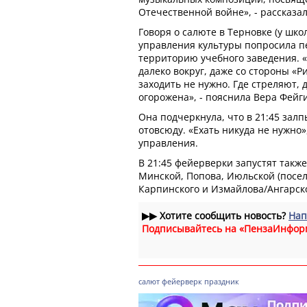
Отечественной войне», - рассказа
Говоря о салюте в Терновке (у шко
управления культуры попросила п
территорию учебного заведения. «
далеко вокруг, даже со стороны «Р
заходить не нужно. Где стреляют, 
огорожена», - пояснила Вера Фейг
Она подчеркнула, что в 21:45 залп
отовсюду. «Ехать никуда не нужно»
управления.
В 21:45 фейерверки запустят также
Минской, Попова, Июльской (посе
Карпинского и Измайлова/Ангарск
▶▶
Хотите сообщить новость?
Нап
Подписывайтесь на «ПензаИнфор
салют
фейерверк
праздник