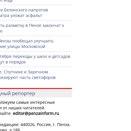
ре Белинского напротив
атра уложат асфальт
ть разметку в Пензе закончат к
рю
Пензы пообещал улучшить
ние улицы Московской
нтября переходы у школ и детсадов
ут в порядок
е, Спутнике и Заречном
изируют часть светофоров
ный репортер
ликуем самые интересные
и от наших читателей.
лайте:
editor
@penzainform.ru
едакции: 440026, Россия, г. Пенза,
ова, д.18Б.