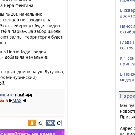
ла Вера Фейгина.
В скве
лы № 20), начальник
драмте
ензенцев не заходить на
Этот фейерверк будет виден
Наноси
итэйл-парка». За забор школы
октяб
дают залпы, территория будет
Глава 
ина.
состоя
ы в Пензе будет видно
, - добавила начальник
К 1 се
привед
 с крыш домов на ул. Бутузова,
В Пенз
лок Мичуринский),
модерн
ой.
ишите
нам!
◀◀
Народ
м» в
▶️
MAX
◀️
Мы пуб
новост
Присы
Адрес р
ул. Кир