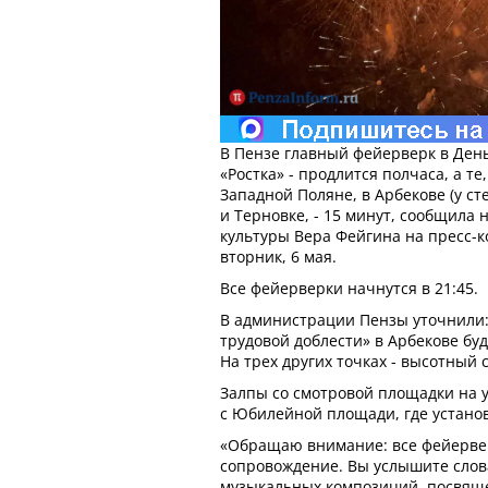
В Пензе главный фейерверк в День
«Ростка» - продлится полчаса, а т
Западной Поляне, в Арбекове (у ст
и Терновке, - 15 минут, сообщила
культуры Вера Фейгина на пресс-
вторник, 6 мая.
Все фейерверки начнутся в 21:45.
В администрации Пензы уточнили: 
трудовой доблести» в Арбекове бу
На трех других точках - высотный 
Залпы со смотровой площадки на у
с Юбилейной площади, где установ
«Обращаю внимание: все фейерве
сопровождение. Вы услышите слов
музыкальных композиций, посвящ