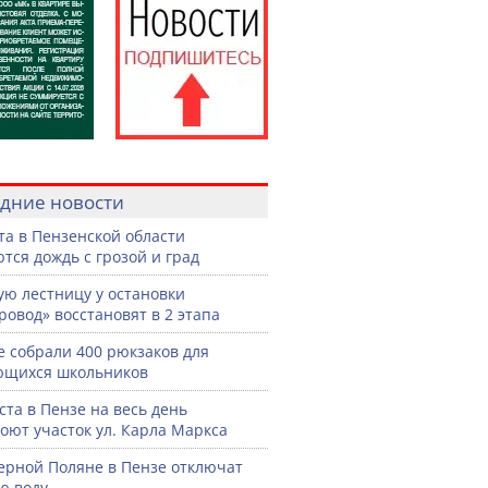
дние новости
ста в Пензенской области
тся дождь с грозой и град
ую лестницу у остановки
ровод» восстановят в 2 этапа
е собрали 400 рюкзаков для
ющихся школьников
уста в Пензе на весь день
оют участок ул. Карла Маркса
ерной Поляне в Пензе отключат
ю воду