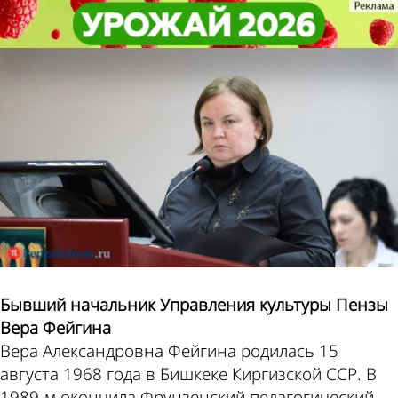
Персоны
Персоны
Фейгина Вера
Фейгина Вера
Александровна
Александровна
Последние
упоминания
Бывший начальник Управления культуры Пензы
Вера Фейгина
Вера Александровна Фейгина родилась 15
августа 1968 года в Бишкеке Киргизской ССР. В
1989-м окончила Фрунзенский педагогический