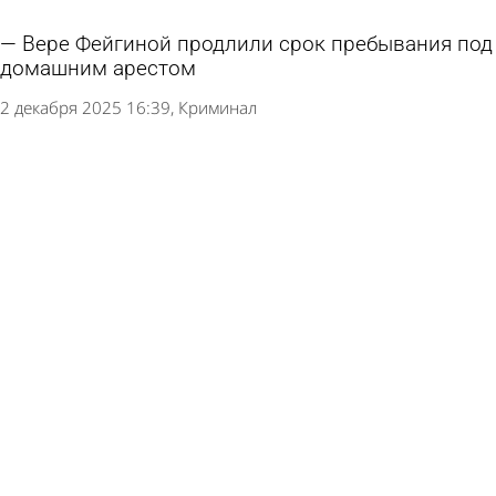
Вере Фейгиной продлили срок пребывания под
домашним арестом
2 декабря 2025 16:39
Криминал
Экс-чиновнице Вере Фейгиной изменили меру
пресечения
18 ноября 2025 16:23
Криминал
Вере Фейгиной вновь продлили срок
пребывания под стражей
5 ноября 2025 18:35
Криминал
Веру Фейгину оставили в СИЗО еще на месяц