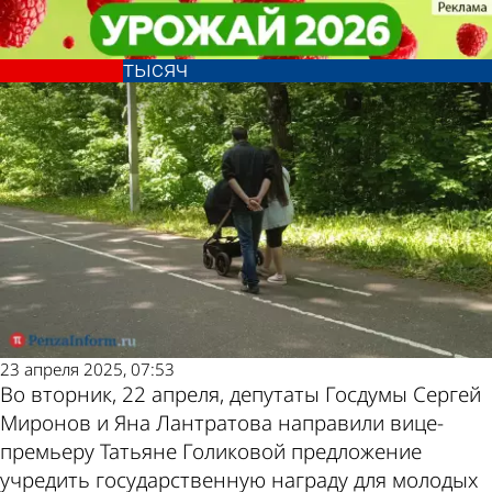
Общество
Общество
Молодым многодетным семьям
Молодым многодетным семьям
предлагают давать орден и 250
предлагают давать орден и 250
Другие новости
Погода и курсы
тысяч
тысяч
по теме
валют в Пензе
23 апреля 2025, 07:53
Во вторник, 22 апреля, депутаты Госдумы Сергей
Миронов и Яна Лантратова направили вице-
премьеру Татьяне Голиковой предложение
учредить государственную награду для молодых