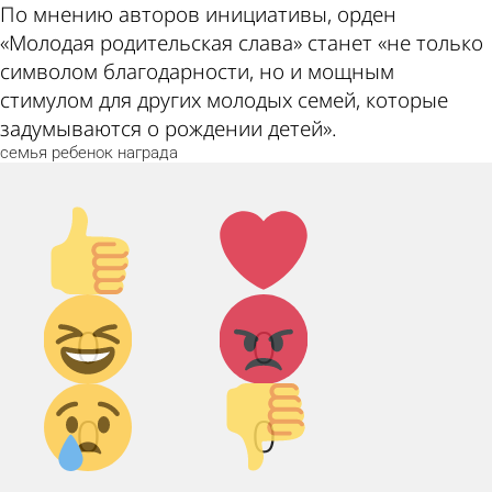
По мнению авторов инициативы, орден
«Молодая родительская слава» станет «не только
символом благодарности, но и мощным
стимулом для других молодых семей, которые
задумываются о рождении детей».
семья
ребенок
награда
Палец
Лайк!
вверх!
Дикий
Агрессия!
0
0
смех!
Грусть :(
Палец
0
0
вниз!