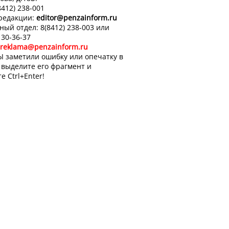
8412) 238-001
 редакции:
editor
@penzainform.ru
ный отдел: 8(8412) 238-003 или
 30-36-37
reklama@penzainform.ru
Ы заметили ошибку или опечатку в
, выделите его фрагмент и
е Ctrl+Enter!