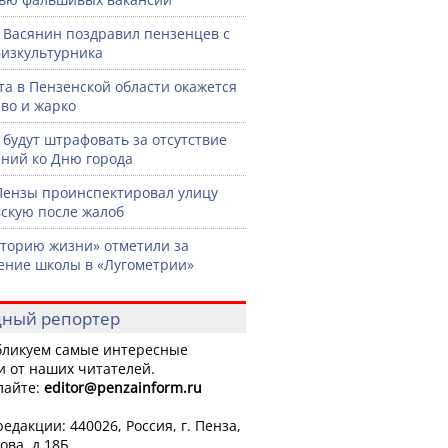
 Васянин поздравил пензенцев с
изкультурника
ста в Пензенской области окажется
во и жарко
 будут штрафовать за отсутствие
ний ко Дню города
Пензы проинспектировал улицу
скую после жалоб
торию жизни» отметили за
ение школы в «Лугометрии»
ный репортер
ликуем самые интересные
и от наших читателей.
лайте:
editor
@penzainform.ru
едакции: 440026, Россия, г. Пенза,
ова, д.18Б.