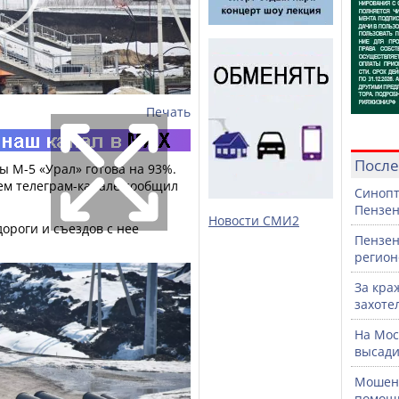
Печать
После
ы М-5 «Урал» готова на 93%.
оем телеграм-канале сообщил
Синопт
Пензен
Новости СМИ2
ороги и съездов с нее
Пензен
регион
За кра
захоте
На Мос
высади
Мошенн
помощ