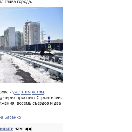
л глава города.
рока -
уже
этим
летом
.
о
через проспект Строителей.
жения, восемь съездов и два
ра Басенко
ишите
нам!
◀◀