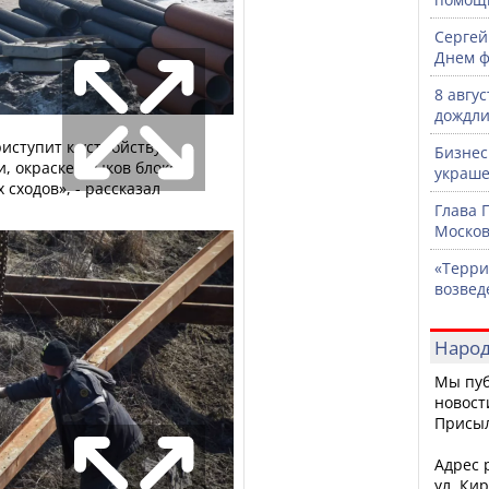
Сергей
Днем ф
8 авгу
дождли
иступит к устройству
Бизнес
, окраске стыков блоков
украше
сходов», - рассказал
Глава 
Москов
«Терри
возвед
Народ
Мы пуб
новост
Присы
Адрес р
ул. Кир