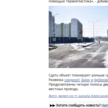
помощью термопластика», - добави
Сдать объект планируют раньше с
Развязка
соединит
Зарю
и
Арбеков
Предусмотрены четыре полосы дви
местных проезда.
фото, видео из тг-канала Александ
▶▶
Хотите сообщить новость?
Нап