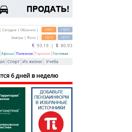
o
o
| Сегодня | Облачно |
+19
C
+18
C
o
o
Завтра | Ясно |
+32
C
+31
C
€
$
93.19 |
80.93
Афиша
Полезное
Гороскоп
Гостевая
ал
Спорт
Из жизни
Учеба
тся 6 дней в неделю
ать