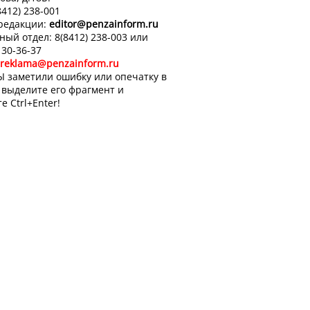
8412) 238-001
 редакции:
editor
@penzainform.ru
ный отдел: 8(8412) 238-003 или
 30-36-37
reklama@penzainform.ru
Ы заметили ошибку или опечатку в
, выделите его фрагмент и
е Ctrl+Enter!