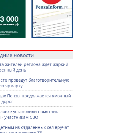
дние новости
ста жителей региона ждет жаркий
ренный день
сте проведут благотворительную
ую ярмарку
цах Пензы продолжается ямочный
 дорог
словке установили памятник
 - участникам СВО
етным из отдаленных сел вручат
кты спутникового ТВ