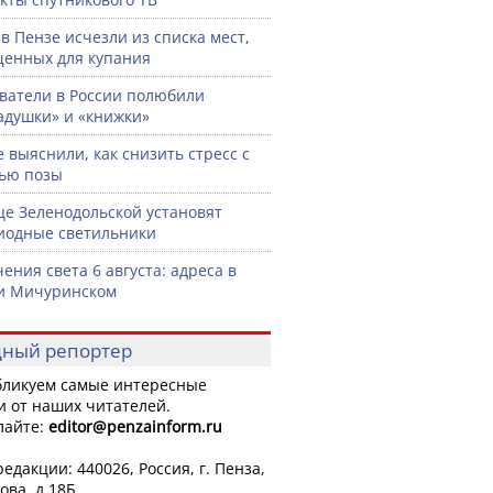
 в Пензе исчезли из списка мест,
енных для купания
ватели в России полюбили
адушки» и «книжки»
 выяснили, как снизить стресс с
ью позы
це Зеленодольской установят
иодные светильники
ения света 6 августа: адреса в
и Мичуринском
ный репортер
ликуем самые интересные
и от наших читателей.
лайте:
editor
@penzainform.ru
едакции: 440026, Россия, г. Пенза,
ова, д.18Б.