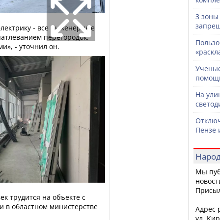
3 зоны
запрещ
электрику - все инженерные
патлеванием перегородок,
Пользо
и», - уточнил он.
«раскл
Ученые
помощ
На ули
светод
Отключ
Пензе 
Народ
Мы пуб
новост
Присы
ек трудится на объекте с
и в областном министерстве
Адрес р
ул. Кир