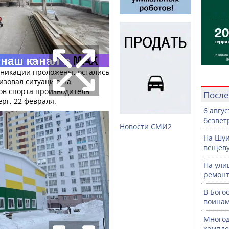
никации проложены, остались
ризовал ситуацию на
ов спорта производитель
После
рг, 22 февраля.
6 авгу
безвет
Новости СМИ2
На Шуи
вещев
На ули
ремонт
В Бого
воинам
Многод
компле