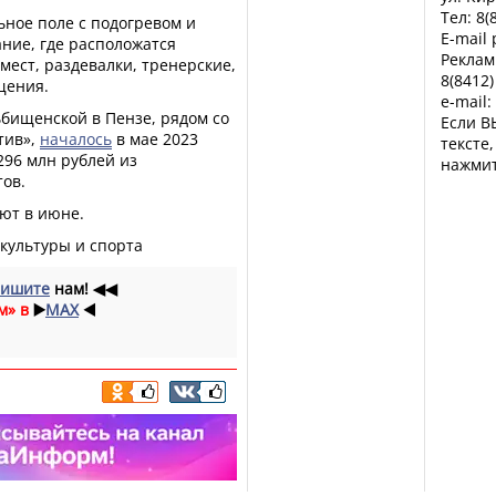
Тел: 8(
ьное поле с подогревом и
E-mail
ание, где расположатся
Реклам
мест, раздевалки, тренерские,
8(8412)
щения.
e-mail:
бищенской в Пензе, рядом со
Если В
тив»,
началось
в мае 2023
тексте
296 млн рублей из
нажмит
ов.
ют в июне.
культуры и спорта
ишите
нам!
◀◀
м» в
▶️
MAX
◀️