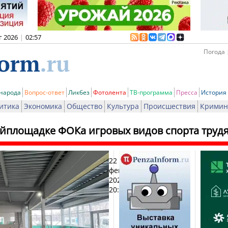
г 2026
|
02:57
Погода 
 народа
Вопрос-ответ
Ликбез
Фотолента
ТВ-программа
Пресса
История
итика
Экономика
Общество
Культура
Происшествия
Кримин
ойплощадке ФОКа игровых видов спорта трудя
22
Печ
февраля
2024,
20:14