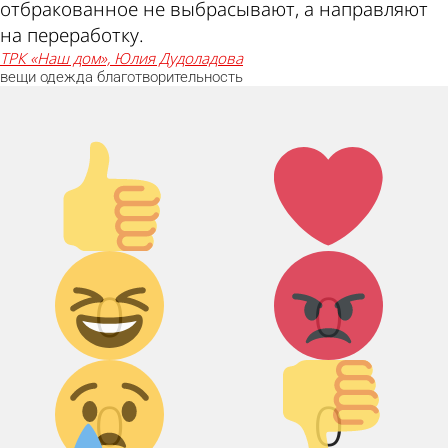
отбракованное не выбрасывают, а направляют
на переработку.
ТРК «Наш дом», Юлия Дудоладова
вещи
одежда
благотворительность
Палец
Лайк!
вверх!
Дикий смех!
Агрессия!
0
0
Грусть :(
Палец вниз!
0
0