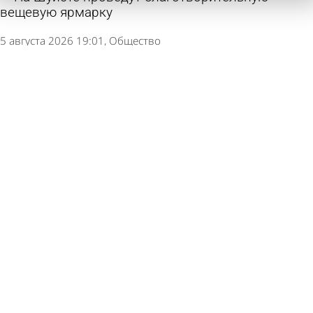
вещевую ярмарку
5 августа 2026 19:01
Общество
Назван идеальный гардероб для женщин
старше 50 лет
2 августа 2026 13:34
В стране и мире
Москвичи продумали схему кражи одежды в
Пензе
30 июля 2026 10:01
Криминал