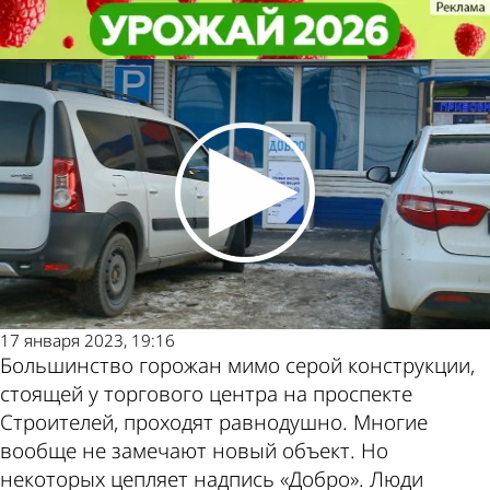
Общество
Общество
Пензенцы оценили появление на
Пензенцы оценили появление на
улицах ящиков для сбора вещей
улицах ящиков для сбора вещей
Другие
Погода и
новости по
курсы
теме
валют в
Пензе
17 января 2023, 19:16
Большинство горожан мимо серой конструкции,
стоящей у торгового центра на проспекте
Строителей, проходят равнодушно. Многие
вообще не замечают новый объект. Но
некоторых цепляет надпись «Добро». Люди