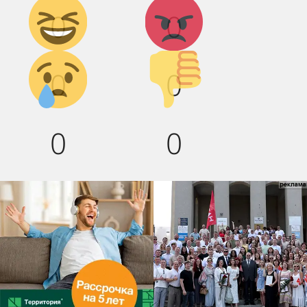
Дикий
Агрессия!
0
0
смех!
Грусть :(
Палец
0
0
вниз!
0
0