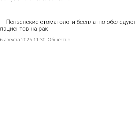
Пензенские стоматологи бесплатно обследуют
пациентов на рак
6 августа 2026 11:30
Общество
В Кузнецке помогут собраться в школу детям
из малоимущих семей
4 августа 2026 15:16
Общество
Новый стационар на базе больницы № 6 в
Пензе наполовину готов
29 июля 2026 18:52
Общество