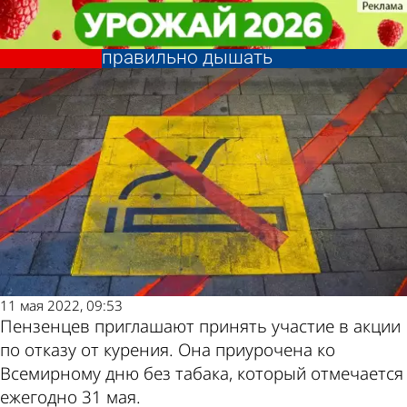
Общество
Общество
Пензенцам расскажут, как
Пензенцам расскажут, как
отказаться от сигарет и начать
отказаться от сигарет и начать
Другие новости
Погода и курсы
правильно дышать
правильно дышать
по теме
валют в Пензе
11 мая 2022, 09:53
Пензенцев приглашают принять участие в акции
по отказу от курения. Она приурочена ко
Всемирному дню без табака, который отмечается
ежегодно 31 мая.