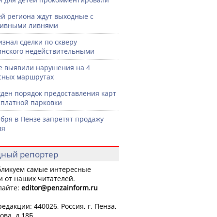
й региона ждут выходные с
сивными ливнями
изнал сделки по скверу
нского недействительными
е выявили нарушения на 4
сных маршрутах
ден порядок предоставления карт
сплатной парковки
ября в Пензе запретят продажу
ля
ный репортер
ликуем самые интересные
и от наших читателей.
лайте:
editor
@penzainform.ru
едакции: 440026, Россия, г. Пенза,
ова, д.18Б.