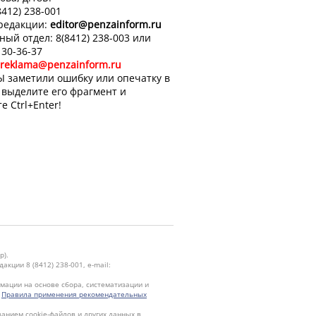
8412) 238-001
 редакции:
editor
@penzainform.ru
ный отдел: 8(8412) 238-003 или
 30-36-37
reklama@penzainform.ru
Ы заметили ошибку или опечатку в
, выделите его фрагмент и
е Ctrl+Enter!
р).
кции 8 (8412) 238-001, e-mail:
ации на основе сбора, систематизации и
.
Правила применения рекомендательных
ванием cookie-файлов и других данных в