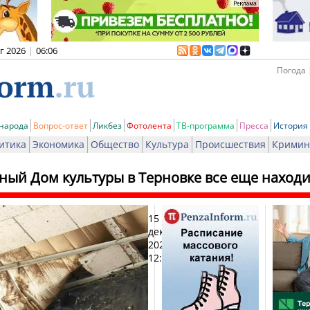
вг 2026
|
06:06
Погода 
 народа
Вопрос-ответ
Ликбез
Фотолента
ТВ-программа
Пресса
История
итика
Экономика
Общество
Культура
Происшествия
Кримин
ый Дом культуры в Терновке все еще находит
15
Печ
декабря
2021,
12:54