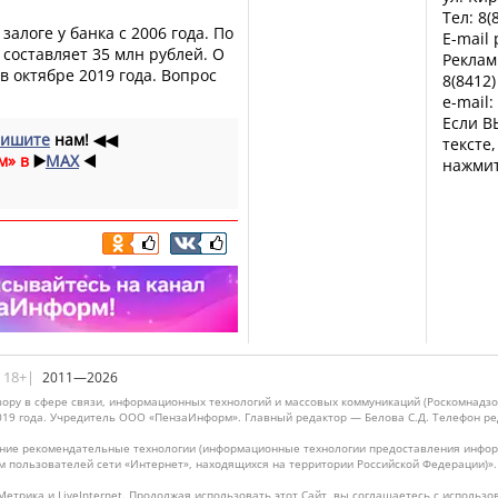
Тел: 8(
 залоге у банка с 2006 года. По
E-mail
 составляет 35 млн рублей. О
Реклам
в октябре 2019 года. Вопрос
8(8412)
e-mail:
Если В
ишите
нам!
◀◀
тексте
м» в
▶️
MAX
◀️
нажмит
|18+|
2011—2026
ору в сфере связи, информационных технологий и массовых коммуникаций (Роскомнадзо
019 года. Учредитель ООО «ПензаИнформ». Главный редактор — Белова С.Д. Телефон реда
ие рекомендательные технологии (информационные технологии предоставления информ
м пользователей сети «Интернет», находящихся на территории Российской Федерации)»
Метрика и LiveInternet. Продолжая использовать этот Сайт, вы соглашаетесь с использо