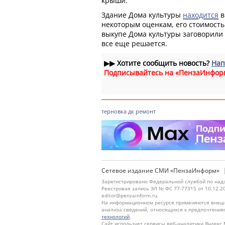
крыши.
Здание Дома культуры
находится
в
некоторым оценкам, его стоимость
выкупе Дома культуры заговорили 
все еще решается.
▶▶
Хотите сообщить новость?
Нап
Подписывайтесь на «ПензаИнфор
терновка
дк
ремонт
Сетевое издание СМИ «ПензаИнформ»
Зарегистрировано Федеральной службой по надз
Реестровая запись ЭЛ № ФС 77-77315 от 10.12.2
editor@penzainform.ru.
На информационном ресурсе применяются внешн
анализа сведений, относящихся к предпочтения
технологий
.
Сайт использует сервисы веб-аналитики Яндекс 