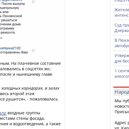
Жителе
интен
Суд пр
Дзержи
В Пенз
автобу
Утверж
для бе
ным. На плачевное состояние
ловались в соцсетях экс-
1 сент
 после и нынешнему главе
алкого
холодных коридорах, в залах
Народ
весь второй этаж
все рушится»
, - пожаловалась
Мы пуб
новост
Присы
али
входные группы
местами стены фасада,
Адрес р
ния и водоотведения, а также
ул. Кир