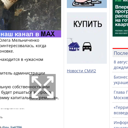
 Олега Мельниченко
оинтересовалась, когда
рновке.
После
находится в «ужасном
8 авгу
дождли
Новости СМИ2
витель администрации
Бизнес
украше
льную собственность или
 будет решаться вопрос о
Глава 
амму капитального ремонта»,
Москов
«Терри
возвед
Информ
соцсет