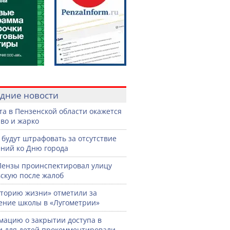
дние новости
ста в Пензенской области окажется
во и жарко
 будут штрафовать за отсутствие
ний ко Дню города
Пензы проинспектировал улицу
скую после жалоб
торию жизни» отметили за
ение школы в «Лугометрии»
ацию о закрытии доступа в
и для детей прокомментировали