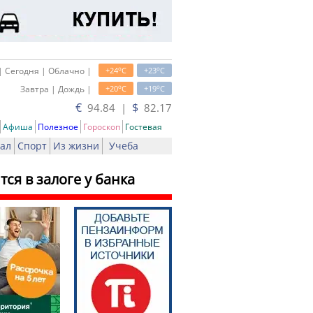
o
o
| Сегодня | Облачно |
+24
C
+23
C
o
o
Завтра | Дождь |
+20
C
+19
C
€
$
94.84 |
82.17
Афиша
Полезное
Гороскоп
Гостевая
ал
Спорт
Из жизни
Учеба
ся в залоге у банка
ать