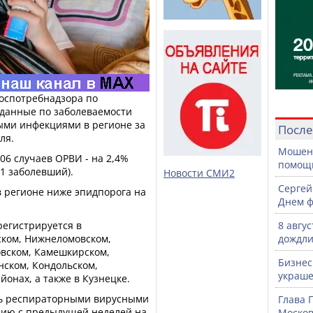
Роспотребнадзора по
 данные по заболеваемости
ми инфекциями в регионе за
После
ля.
Мошенн
06 случаев ОРВИ - на 2,4%
помощ
81 заболевший).
Новости СМИ2
Сергей
 регионе ниже эпидпорога на
Днем ф
регистрируется в
8 авгу
ском, Нижнеломовском,
дождли
вском, Камешкирском,
Бизнес
нском, Кондольском,
украше
онах, а также в Кузнецке.
ть респираторными вирусными
Глава 
нию с предыдущей неделей на
Москов