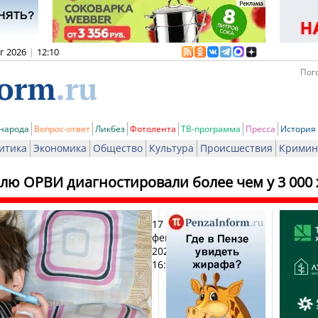
вг 2026
|
12:10
Пого
 народа
Вопрос-ответ
Ликбез
Фотолента
ТВ-программа
Пресса
История
итика
Экономика
Общество
Культура
Происшествия
Кримин
елю ОРВИ диагностировали более чем у 3 000
17
Печ
февраля
2021,
16:03