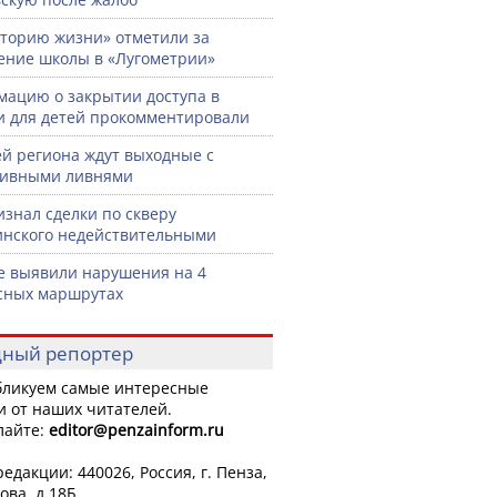
торию жизни» отметили за
ение школы в «Лугометрии»
ацию о закрытии доступа в
и для детей прокомментировали
й региона ждут выходные с
сивными ливнями
изнал сделки по скверу
нского недействительными
е выявили нарушения на 4
сных маршрутах
ный репортер
ликуем самые интересные
и от наших читателей.
лайте:
editor
@penzainform.ru
едакции: 440026, Россия, г. Пенза,
ова, д.18Б.