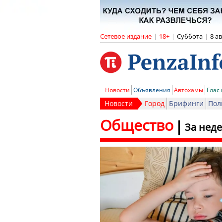
Сетевое издание
|
18+
|
Суббота
|
8 а
Новости
Объявления
Автохамы
Глас
Новости
Город
Брифинги
Пол
Общество
За нед