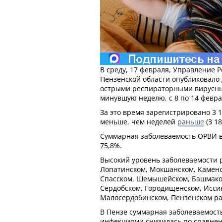
В среду, 17 февраля, Управление 
Пензенской области опубликовало
острыми респираторными вирусны
минувшую неделю, с 8 по 14 февра
За это время зарегистрировано 3 1
меньше, чем неделей
раньше
(3 1
Суммарная заболеваемость ОРВИ в
75,8%.
Высокий уровень заболеваемости 
Лопатинском, Мокшанском, Камен
Спасском, Шемышейском, Башмако
Сердобском, Городищенском, Исси
Малосердобинском, Пензенском рай
В Пензе суммарная заболеваемос
инфекциями снизилась по сравне