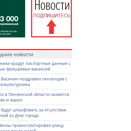
дние новости
ики крадут паспортные данные с
ью фальшивых вакансий
 Васянин поздравил пензенцев с
изкультурника
ста в Пензенской области окажется
во и жарко
 будут штрафовать за отсутствие
ний ко Дню города
Пензы проинспектировал улицу
скую после жалоб