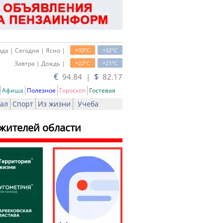
o
o
да | Сегодня | Ясно |
+33
C
+32
C
o
o
Завтра | Дождь |
+22
C
+21
C
€
$
94.84 |
82.17
Афиша
Полезное
Гороскоп
Гостевая
ал
Спорт
Из жизни
Учеба
 жителей области
ать