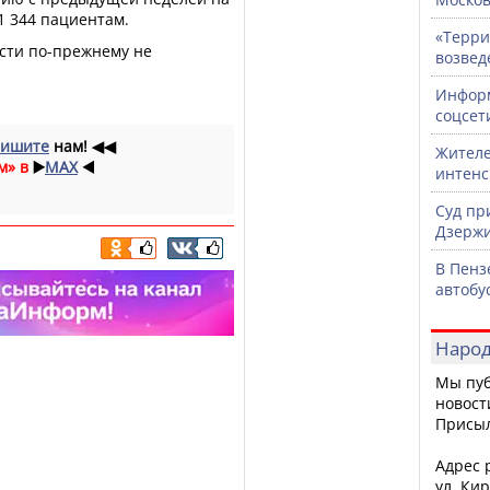
1 344 пациентам.
«Терри
асти по-прежнему не
возвед
Информ
соцсет
ишите
нам!
◀◀
Жителе
м» в
▶️
MAX
◀️
интен
Суд пр
Дзержи
В Пенз
автобу
Народ
Мы пуб
новост
Присы
Адрес р
ул. Кир