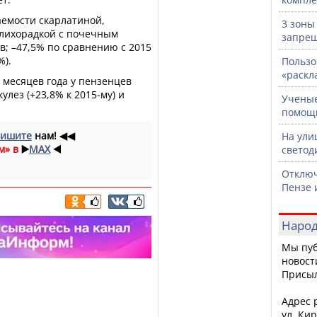
емости скарлатиной,
3 зоны
 лихорадкой с почечным
запрещ
в; –47,5% по сравнению с 2015
%).
Пользо
«раскл
 месяцев года у пензенцев
лез (+23,8% к 2015-му) и
Ученые
помощ
ишите
нам!
◀◀
На ули
м» в
▶️
MAX
◀️
светод
Отключ
Пензе 
Народ
Мы пуб
новост
Присы
Адрес р
ул. Кир