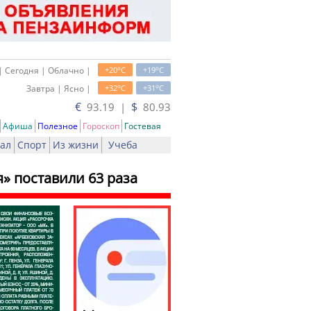
o
o
| Сегодня | Облачно |
+20
C
+19
C
o
o
Завтра | Ясно |
+32
C
+31
C
€
$
93.19 |
80.93
Афиша
Полезное
Гороскоп
Гостевая
ал
Спорт
Из жизни
Учеба
» поставили 63 раза
ть