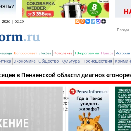
г 2026
|
02:29
Погода 
 народа
Вопрос-ответ
Ликбез
Фотолента
ТВ-программа
Пресса
История
итика
Экономика
Общество
Культура
Происшествия
Кримин
сяцев в Пензенской области диагноз «гонорея
1
Печа
ноября
2016,
13:35