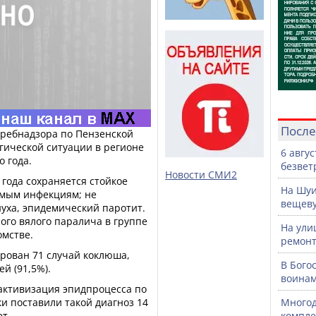
После
требнадзора по Пензенской
гической ситуации в регионе
6 авгу
о года.
безвет
Новости СМИ2
 года сохраняется стойкое
На Шуи
емым инфекциям; не
вещев
уха, эпидемический паротит.
ого вялого паралича в группе
На ули
омстве.
ремонт
ирован 71 случай коклюша,
В Бого
й (91,5%).
воинам
 активизация эпидпроцесса по
и поставили такой диагноз 14
Многод
ет.
компле