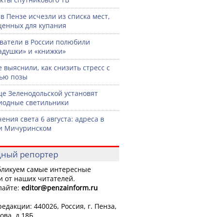
 в Пензе исчезли из списка мест,
енных для купания
ватели в России полюбили
адушки» и «книжки»
 выяснили, как снизить стресс с
ью позы
це Зеленодольской установят
иодные светильники
ения света 6 августа: адреса в
и Мичуринском
ный репортер
ликуем самые интересные
и от наших читателей.
лайте:
editor
@penzainform.ru
едакции: 440026, Россия, г. Пенза,
ова, д.18Б.