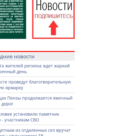
дние новости
ста жителей региона ждет жаркий
ренный день
сте проведут благотворительную
ую ярмарку
цах Пензы продолжается ямочный
 дорог
словке установили памятник
 - участникам СВО
етным из отдаленных сел вручат
кты спутникового ТВ