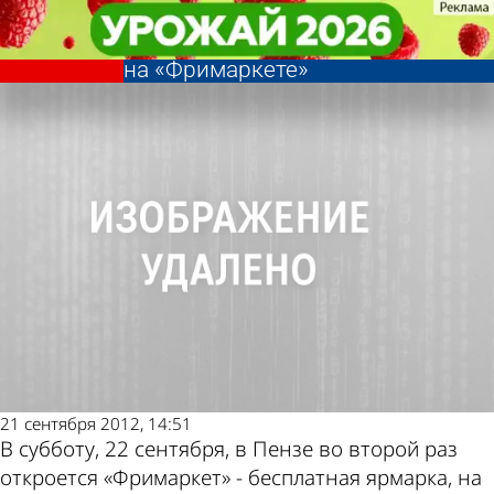
Общество
Общество
Пензенцам предлагают
Пензенцам предлагают
Другие новости по
Погода и курсы
расстаться с ненужными вещами
расстаться с ненужными вещами
на «Фримаркете»
на «Фримаркете»
теме
валют в Пензе
21 сентября 2012, 14:51
В субботу, 22 сентября, в Пензе во второй раз
откроется «Фримаркет» - бесплатная ярмарка, на