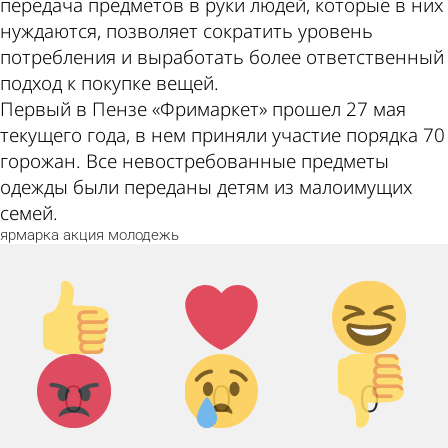
передача предметов в руки людей, которые в них
нуждаются, позволяет сократить уровень
потребления и выработать более ответственный
подход к покупке вещей.
Первый в Пензе «Фримаркет» прошел 27 мая
текущего года, в нем приняли участие порядка 70
горожан. Все невостребованные предметы
одежды были переданы детям из малоимущих
семей.
ярмарка
акция
молодежь
Палец
Лайк!
Дикий
вверх!
смех!
Агрессия!
Грусть :(
Палец
0
0
0
вниз!