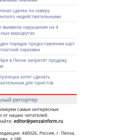
изнал сделки по скверу
нского недействительными
е выявили нарушения на 4
сных маршрутах
ден порядок предоставления карт
сплатной парковки
ября в Пензе запретят продажу
ля
Кузнецка хотят сделать
кательным для туристов
ный репортер
ликуем самые интересные
и от наших читателей.
лайте:
editor
@penzainform.ru
едакции: 440026, Россия, г. Пенза,
ова, д.18Б.