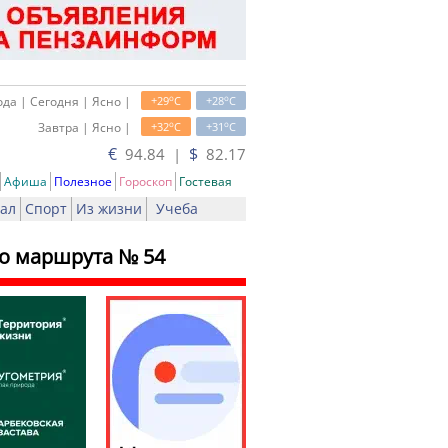
o
o
да | Сегодня | Ясно |
+29
C
+28
C
o
o
Завтра | Ясно |
+32
C
+31
C
€
$
94.84 |
82.17
Афиша
Полезное
Гороскоп
Гостевая
ал
Спорт
Из жизни
Учеба
го маршрута № 54
ь