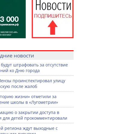
дние новости
 будут штрафовать за отсутствие
ний ко Дню города
Пензы проинспектировал улицу
скую после жалоб
торию жизни» отметили за
ение школы в «Лугометрии»
ацию о закрытии доступа в
и для детей прокомментировали
й региона ждут выходные с
сивными ливнями