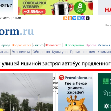
вг 2026
|
18:40
Пого
 народа
Вопрос-ответ
Ликбез
Фотолента
ТВ-программа
Пресса
История
итика
Экономика
Общество
Культура
Происшествия
Кримин
с улицей Яшиной застрял автобус продленно
3
Печат
июля
2025,
11:58