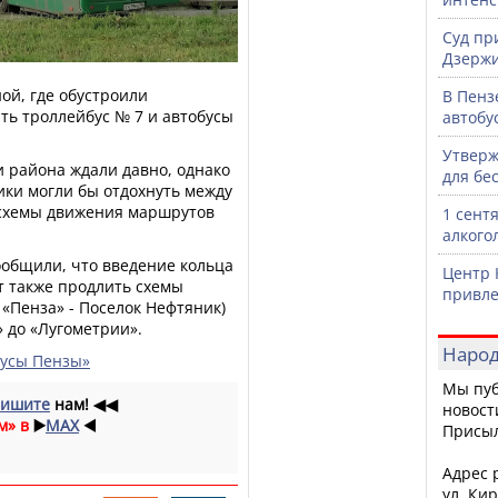
Суд пр
Дзержи
ой, где обустроили
В Пенз
ть троллейбус № 7 и автобусы
автобу
Утверж
 района ждали давно, однако
для бе
ники могли бы отдохнуть между
 схемы движения маршрутов
1 сент
алкого
ообщили, что введение кольца
Центр 
т также продлить схемы
привле
 «Пенза» - Поселок Нефтяник)
» до «Лугометрии».
Народ
бусы Пензы»
Мы пуб
ишите
нам!
◀◀
новост
м» в
▶️
MAX
◀️
Присы
Адрес р
ул. Кир