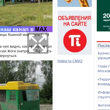
улицы Яшиной маршрута № 54
После
а них видно, как автобус встал
ссии Жоги (напротив ТЦ «Мега-
Бизнес
вернуться.
украше
Новости СМИ2
Глава 
Москов
«Терри
возвед
Информ
соцсет
Жителе
интен