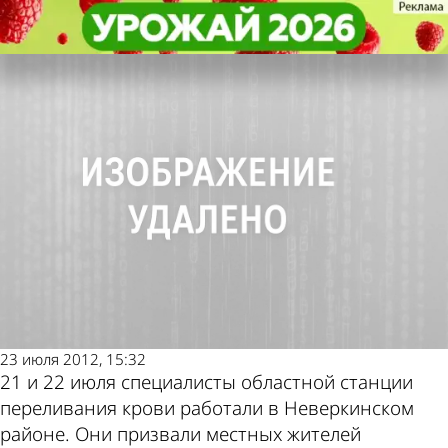
Общество
Общество
80 жителей Неверкинского
80 жителей Неверкинского
Другие новости по
Погода и курсы
района сдали 32 литра крови
района сдали 32 литра крови
теме
валют в Пензе
23 июля 2012, 15:32
21 и 22 июля специалисты областной станции
переливания крови работали в Неверкинском
районе. Они призвали местных жителей