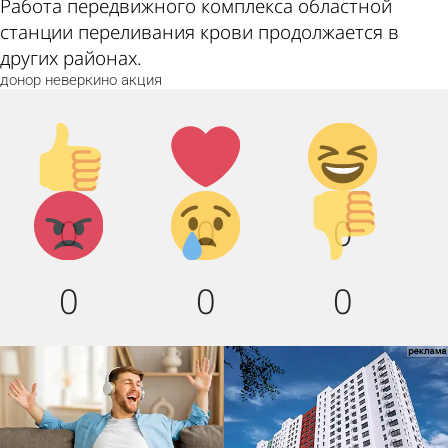
Работа передвижного комплекса областной
станции переливания крови продолжается в
других районах.
донор
неверкино
акция
Палец
Лайк!
Дикий
вверх!
смех!
Агрессия!
Грусть :
Палец
0
0
0
(
вниз!
0
0
0