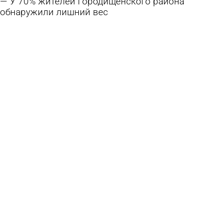
У 70% жителей Городищенского района
обнаружили лишний вес
27 июля 2026 16:37
Общество
28 июля пензенцы смогут бесплатно пройти
тестирование на гепатиты
25 июля 2026 11:52
Общество
25 июля пензенцы могут принести вторсырье
в центр города
22 июля 2026 14:04
Общество
Городищенцы смогут оценить свое здоровье
на акции «Пульс жизни»
3 июля 2026 18:29
Общество