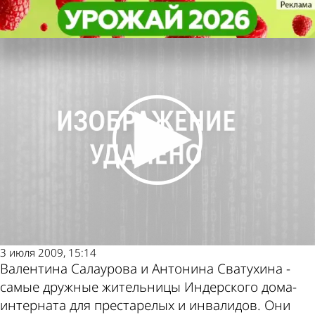
Общество
Общество
Пенсионерки дома-интерната
Пенсионерки дома-интерната
«счастливы вместе»
«счастливы вместе»
Другие новости
Погода и курсы
по теме
валют в Пензе
3 июля 2009, 15:14
Валентина Салаурова и Антонина Сватухина -
самые дружные жительницы Индерского дома-
интерната для престарелых и инвалидов. Они