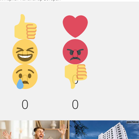
Палец
Лайк!
вверх!
Дикий
Агрессия!
0
0
смех!
Грусть :(
Палец
0
0
вниз!
0
0