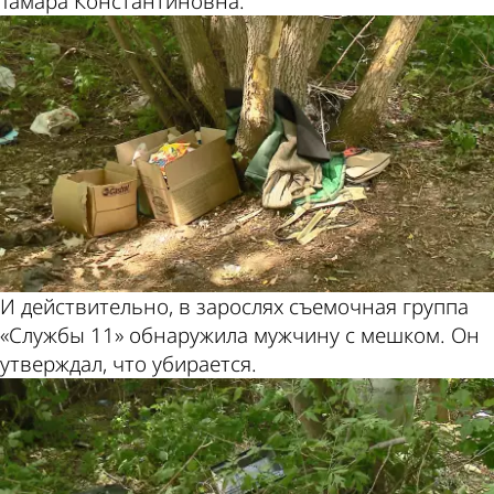
Тамара Константиновна.
И действительно, в зарослях съемочная группа
«Службы 11» обнаружила мужчину с мешком. Он
утверждал, что убирается.