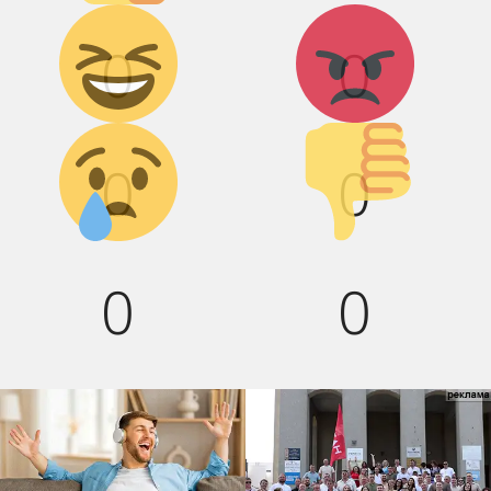
Дикий смех!
Агрессия!
0
0
Грусть :(
Палец
вниз!
0
0
0
0