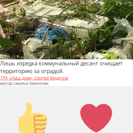
Лишь изредка коммунальный десант очищает
территорию за оградой.
ТРК «Наш дом», Сергей Федотов
мусор
свалка
памятник
Палец
Лайк!
вверх!