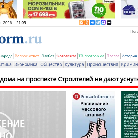
вг 2026
|
21:05
Пого
 народа
Вопрос-ответ
Ликбез
Фотолента
ТВ-программа
Пресса
История
итика
Экономика
Общество
Культура
Происшествия
Кримин
дома на проспекте Строителей не дают усну