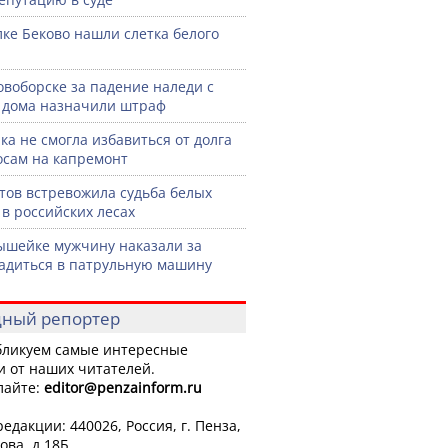
лке Беково нашли слетка белого
овоборске за падение наледи с
дома назначили штраф
ка не смогла избавиться от долга
осам на капремонт
тов встревожила судьба белых
 в российских лесах
шейке мужчину наказали за
садиться в патрульную машину
ный репортер
ликуем самые интересные
и от наших читателей.
лайте:
editor
@penzainform.ru
едакции: 440026, Россия, г. Пенза,
ова, д.18Б.