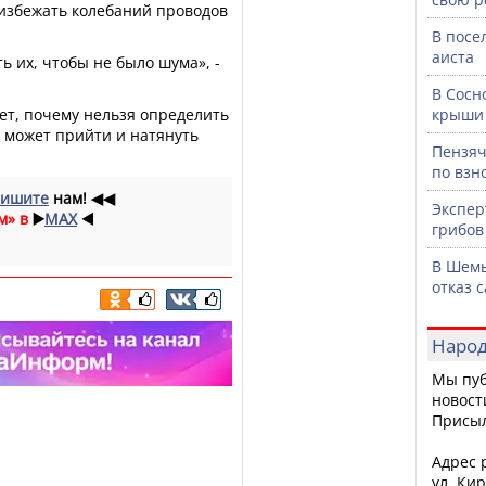
 избежать колебаний проводов
В посе
аиста
ь их, чтобы не было шума», -
В Сосн
т, почему нельзя определить
крыши 
 может прийти и натянуть
Пензяч
по взн
ишите
нам!
◀◀
Экспер
м» в
▶️
MAX
◀️
грибов
В Шемы
отказ 
Народ
Мы пуб
новост
Присы
Адрес р
ул. Кир