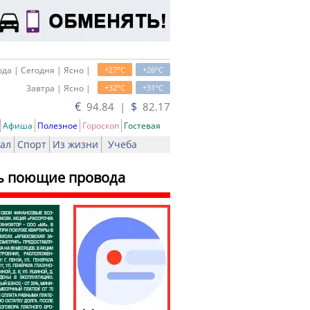
o
o
да | Сегодня | Ясно |
+27
C
+26
C
o
o
Завтра | Ясно |
+32
C
+31
C
€
$
94.84 |
82.17
Афиша
Полезное
Гороскоп
Гостевая
ал
Спорт
Из жизни
Учеба
ть поющие провода