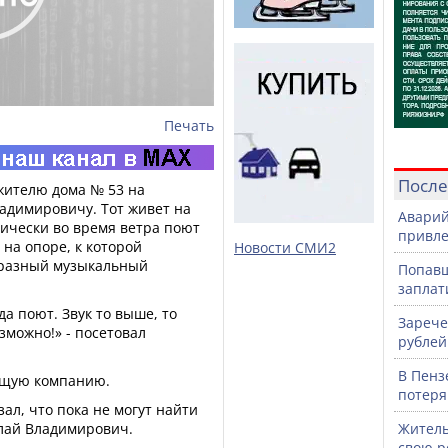
Печать
После
жителю дома № 53 на
адимировичу. Тот живет на
Аварий
дически во время ветра поют
привле
 на опоре, к которой
Новости СМИ2
бразный музыкальный
Попавш
заплат
да поют. Звук то выше, то
Зарече
зможно!» - посетовал
рублей
В Пенз
ющую компанию.
потеря
зал, что пока не могут найти
олай Владимирович.
Житель
свою р