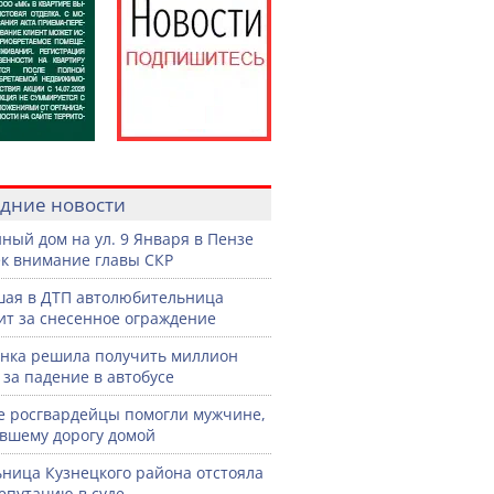
дние новости
ный дом на ул. 9 Января в Пензе
к внимание главы СКР
ая в ДТП автолюбительница
ит за снесенное ограждение
нка решила получить миллион
 за падение в автобусе
е росгвардейцы помогли мужчине,
вшему дорогу домой
ница Кузнецкого района отстояла
епутацию в суде