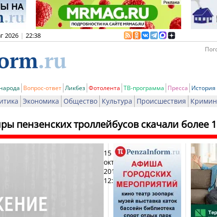
вг 2026
|
22:38
Пого
 народа
Вопрос-ответ
Ликбез
Фотолента
ТВ-программа
Пресса
История
итика
Экономика
Общество
Культура
Происшествия
Кримин
ры пензенских троллейбусов скачали более 
15
Печ
октября
2013,
12:27