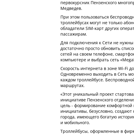
первокурсник Пензенского многоп
Медведев.
При этом пользоваться беспровод
троллейбусах могут не только або
обладатели SIM-карт других операт
пассажирам.
Для подключения к Сети не нужны
достаточно просто обновить спис
сетей на своем телефоне, смартф
компьютере и выбрать сеть «MegaF
Скорость интернета в зоне Wi-Fi до
Одновременно выходить в Сеть мог
каждом троллейбусе. Беспроводной
маршрутах.
«Этот уникальный проект стартовал
инициативе Пензенского отделени
цель - формирование комфортной 
инициативы, безусловно, создают
города, имеющего богатую истори
и мобильного.
Троллейбусы, оформленные в фир