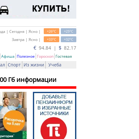
o
o
да | Сегодня | Ясно |
+26
C
+25
C
o
o
Завтра | Ясно |
+33
C
+32
C
€
$
94.84 |
82.17
Афиша
Полезное
Гороскоп
Гостевая
ал
Спорт
Из жизни
Учеба
100 Гб информации
ать