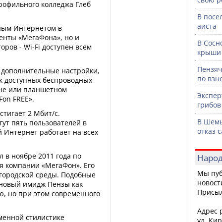
рофильного колледжа Глеб
В посе
аиста
ным Интернетом в
ненты «МегаФона», но и
В Сосн
оров - Wi-Fi доступен всем
крыши 
Пензяч
 дополнительные настройки,
по взн
ок доступных беспроводных
оне или планшетном
Экспер
on FREE».
грибов
стигает 2 Мбит/с.
В Шемы
ут пять пользователей в
отказ 
 Интернет работает на всех
 в ноябре 2011 года по
Народ
я компании «МегаФон». Его
Мы пуб
городской среды. Подобные
новост
 новый имидж Пензы как
Присы
ю, но при этом современного
Адрес р
менной стилистике
ул. Кир