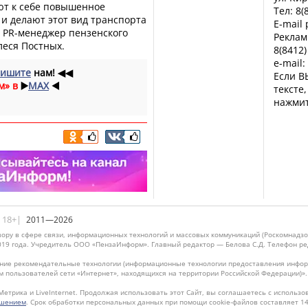
ют к себе повышенное
Тел: 8(
и делают этот вид транспорта
E-mail
а PR-менеджер пензенского
Реклам
еся Постных.
8(8412)
e-mail:
ишите
нам!
◀◀
Если В
м» в
▶️
MAX
◀️
тексте
нажмит
|18+|
2011—2026
ору в сфере связи, информационных технологий и массовых коммуникаций (Роскомнадзо
019 года. Учредитель ООО «ПензаИнформ». Главный редактор — Белова С.Д. Телефон реда
ие рекомендательные технологии (информационные технологии предоставления информ
м пользователей сети «Интернет», находящихся на территории Российской Федерации)»
Метрика и LiveInternet. Продолжая использовать этот Сайт, вы соглашаетесь с использо
ашением
. Срок обработки персональных данных при помощи cookie-файлов составляет 14