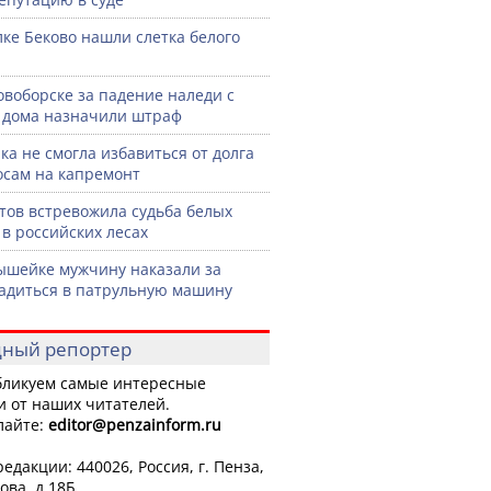
лке Беково нашли слетка белого
овоборске за падение наледи с
дома назначили штраф
ка не смогла избавиться от долга
осам на капремонт
тов встревожила судьба белых
 в российских лесах
шейке мужчину наказали за
садиться в патрульную машину
ный репортер
ликуем самые интересные
и от наших читателей.
лайте:
editor
@penzainform.ru
едакции: 440026, Россия, г. Пенза,
ова, д.18Б.