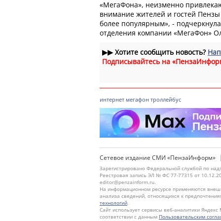
«МегаФона», неизменно привлека
внимание жителей и гостей Пензы 
более популярным», - подчеркнул
отделения компании «МегаФон» Ол
▶▶
Хотите сообщить новость?
Нап
Подписывайтесь на «ПензаИнфор
интернет
мегафон
троллейбус
Сетевое издание СМИ «ПензаИнформ»
Зарегистрировано Федеральной службой по надз
Реестровая запись ЭЛ № ФС 77-77315 от 10.12.2
editor@penzainform.ru.
На информационном ресурсе применяются внешн
анализа сведений, относящихся к предпочтения
технологий
.
Сайт использует сервисы веб-аналитики Яндекс 
соответствии с данным
Пользовательским согл