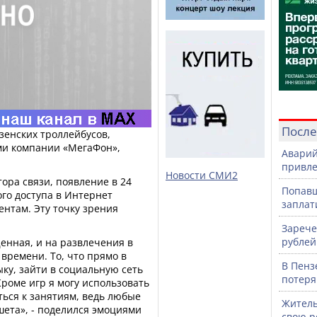
После
зенских троллейбусов,
ми компании «МегаФон»,
Аварий
привле
Новости СМИ2
ора связи, появление в 24
Попавш
го доступа в Интернет
заплат
нтам. Эту точку зрения
Зарече
рублей
енная, и на развлечения в
времени. То, что прямо в
В Пенз
ыку, зайти в социальную сеть
потеря
 Кроме игр я могу использовать
ться к занятиям, ведь любые
Житель
шета», - поделился эмоциями
свою р