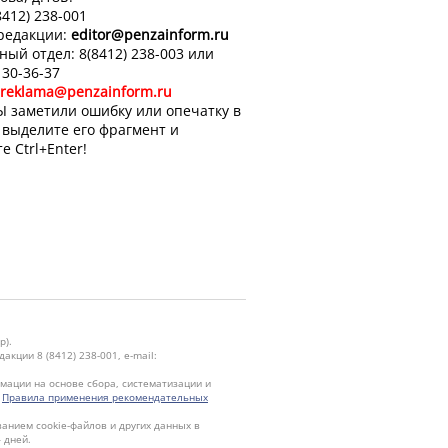
8412) 238-001
 редакции:
editor
@penzainform.ru
ный отдел: 8(8412) 238-003 или
 30-36-37
reklama@penzainform.ru
Ы заметили ошибку или опечатку в
, выделите его фрагмент и
е Ctrl+Enter!
р).
кции 8 (8412) 238-001, e-mail:
ации на основе сбора, систематизации и
.
Правила применения рекомендательных
ванием cookie-файлов и других данных в
 дней.