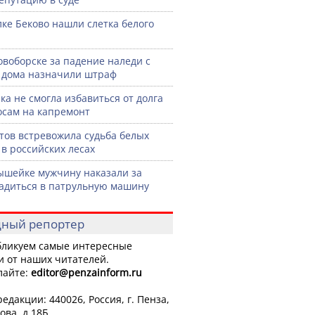
лке Беково нашли слетка белого
овоборске за падение наледи с
дома назначили штраф
ка не смогла избавиться от долга
осам на капремонт
тов встревожила судьба белых
 в российских лесах
шейке мужчину наказали за
садиться в патрульную машину
ный репортер
ликуем самые интересные
и от наших читателей.
лайте:
editor
@penzainform.ru
едакции: 440026, Россия, г. Пенза,
ова, д.18Б.