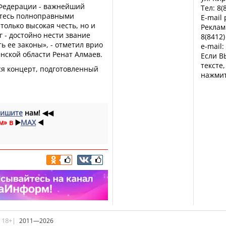
 Федерации - важнейший
Тел: 8(
витесь полноправными
E-mail
только высокая честь, но и
Реклам
г - достойно нести звание
8(8412)
ь ее законы», - отметил врио
e-mail:
нской области Ренат Алмаев.
Если В
тексте
ся концерт, подготовленный
нажмит
ишите
нам!
◀◀
м» в
▶️
MAX
◀️
|18+|
2011—2026