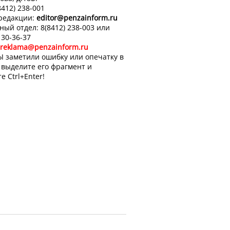
8412) 238-001
 редакции:
editor
@penzainform.ru
ный отдел: 8(8412) 238-003 или
 30-36-37
reklama@penzainform.ru
Ы заметили ошибку или опечатку в
, выделите его фрагмент и
е Ctrl+Enter!