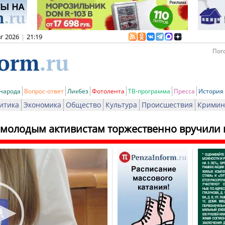
вг 2026
|
21:19
Пого
 народа
Вопрос-ответ
Ликбез
Фотолента
ТВ-программа
Пресса
История
итика
Экономика
Общество
Культура
Происшествия
Кримин
 молодым активистам торжественно вручили 