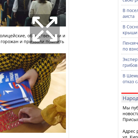
В посе
аиста
В Сосн
крыши 
олицейские, общественники и
 горожан и призвали помнить
Пензяч
по взн
Экспер
грибов
В Шемы
отказ 
Народ
Мы пуб
новост
Присы
Адрес р
ул. Кир