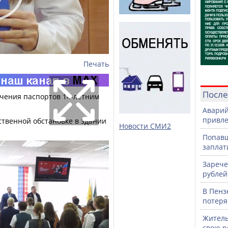
Печать
После
учения паспортов 14-летним
Аварий
привле
ственной обстановке в здании
Новости СМИ2
Попавш
заплат
Зарече
рублей
В Пенз
потеря
Житель
свою р