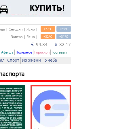
o
o
да | Сегодня | Ясно |
+27
C
+26
C
o
o
Завтра | Ясно |
+32
C
+31
C
€
$
94.84 |
82.17
Афиша
Полезное
Гороскоп
Гостевая
ал
Спорт
Из жизни
Учеба
паспорта