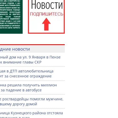
дние новости
ный дом на ул. 9 Января в Пензе
к внимание главы СКР
ая в ДТП автолюбительница
ит за снесенное ограждение
нка решила получить миллион
 за падение в автобусе
е росгвардейцы помогли мужчине,
вшему дорогу домой
ница Кузнецкого района отстояла
епутацию в суде