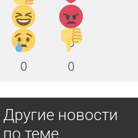
Дикий
Агрессия!
0
0
смех!
Грусть :(
Палец
0
0
вниз!
0
0
Другие новости
по теме