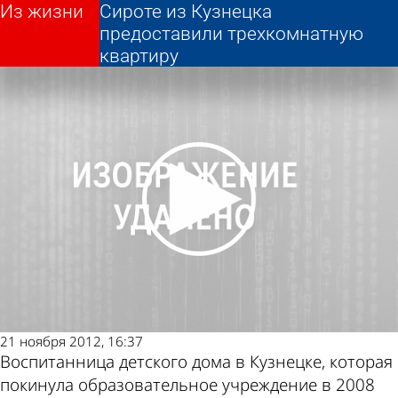
Из жизни
Из жизни
Сироте из Кузнецка
Сироте из Кузнецка
Другие новости
Погода и курсы
предоставили трехкомнатную
предоставили трехкомнатную
квартиру
квартиру
по теме
валют в Пензе
21 ноября 2012, 16:37
Воспитанница детского дома в Кузнецке, которая
покинула образовательное учреждение в 2008