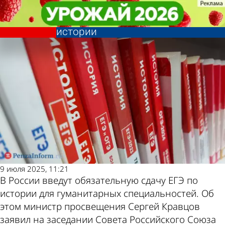
Учеба
Учеба
Для ряда выпускников введут
Для ряда выпускников введут
Другие новости
Погода и курсы
обязательную сдачу ЕГЭ по
обязательную сдачу ЕГЭ по
истории
истории
по теме
валют в Пензе
9 июля 2025, 11:21
В России введут обязательную сдачу ЕГЭ по
истории для гуманитарных специальностей. Об
этом министр просвещения Сергей Кравцов
заявил на заседании Совета Российского Союза