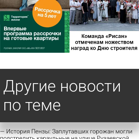
Другие новости
по теме
История Пензы: Заплутавших горожан могли
подстрелить караульные на улице Рузаевской