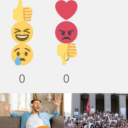
Палец
Лайк!
вверх!
Дикий
Агрессия!
0
0
смех!
Грусть :(
Палец
0
0
вниз!
0
0