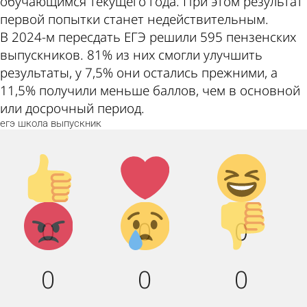
обучающимся текущего года. При этом результат
первой попытки станет недействительным.
В 2024-м пересдать ЕГЭ решили 595 пензенских
выпускников. 81% из них смогли улучшить
результаты, у 7,5% они остались прежними, а
11,5% получили меньше баллов, чем в основной
или досрочный период.
егэ
школа
выпускник
Палец
Лайк!
Дикий
вверх!
смех!
Агрессия!
Грусть :
Палец
0
0
0
(
вниз!
0
0
0