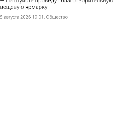
На Шуисте проведут благотворительную
вещевую ярмарку
5 августа 2026 19:01
Общество
В пензенские школы привезли новые учебники
по истории
4 августа 2026 15:45
Учеба
Подсчитано, на сколько подорожал
минимальный набор для школьника
4 августа 2026 08:31
Экономика
В Управлении образования Пензы
высказались об отчислении учеников
3 августа 2026 11:40
Учеба