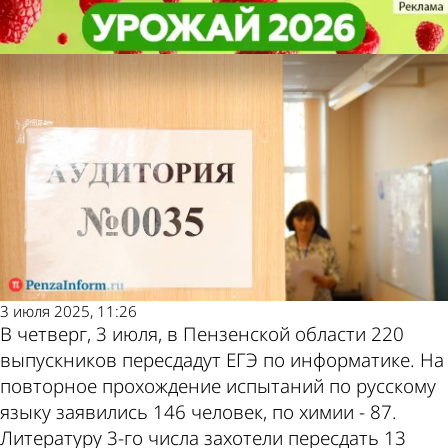
Учеба
Учеба
Названы самые популярные
Названы самые популярные
Другие новости по
Погода и курсы
предметы для пересдачи ЕГЭ
предметы для пересдачи ЕГЭ
теме
валют в Пензе
3 июля 2025, 11:26
В четверг, 3 июля, в Пензенской области 220
выпускников пересдадут ЕГЭ по информатике. На
повторное прохождение испытаний по русскому
языку заявились 146 человек, по химии - 87.
Литературу 3-го числа захотели пересдать 13