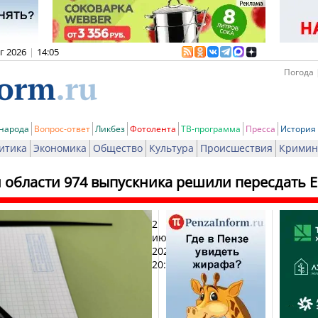
вг 2026
|
14:05
Погода 
 народа
Вопрос-ответ
Ликбез
Фотолента
ТВ-программа
Пресса
История
итика
Экономика
Общество
Культура
Происшествия
Кримин
 области 974 выпускника решили пересдать 
2
Печат
июля
2025,
20:18