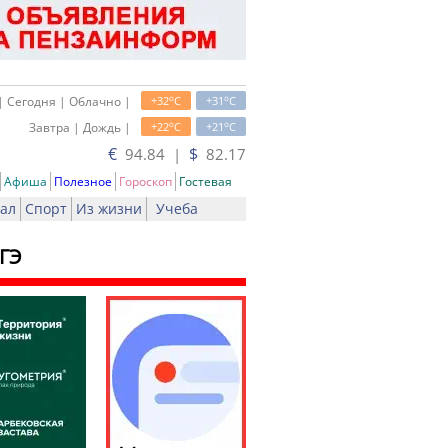
o
o
| Сегодня | Облачно |
+32
C
+31
C
o
o
Завтра | Дождь |
+22
C
+21
C
€
$
94.84 |
82.17
Афиша
Полезное
Гороскоп
Гостевая
ал
Спорт
Из жизни
Учеба
ЕГЭ
ь