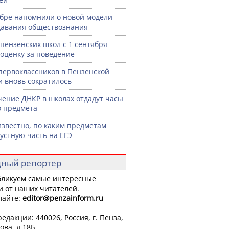
бре напомнили о новой модели
авания обществознания
 пензенских школ с 1 сентября
 оценку за поведение
первоклассников в Пензенской
и вновь сократилось
чение ДНКР в школах отдадут часы
о предмета
известно, по каким предметам
 устную часть на ЕГЭ
ный репортер
ликуем самые интересные
и от наших читателей.
лайте:
editor
@penzainform.ru
едакции: 440026, Россия, г. Пенза,
ова, д.18Б.