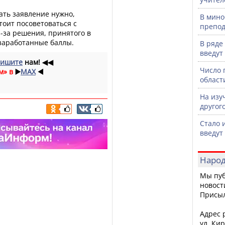
ать заявление нужно,
В мино
тоит посоветоваться с
препод
-за решения, принятого в
 заработанные баллы.
В ряде
введут
ишите
нам!
◀◀
Число 
м» в
▶️
MAX
◀️
област
На изу
другог
Стало 
введут
Народ
Мы пуб
новост
Присы
Адрес р
ул. Кир