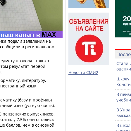
ика подали заявления на
м сообщили в региональном
После
едмету позволят только
Стали 
этом результат первой
оценки
.
Новости СМИ2
Школу 
орматику, литературу,
Консти
 иностранный язык
В пенз
ематику (базу и профиль),
учебни
нный язык (устную часть).
В Упра
5 пензенских выпускников.
высказ
таты, у 7,5% они остались
ше баллов, чем в основной
В школ
учител