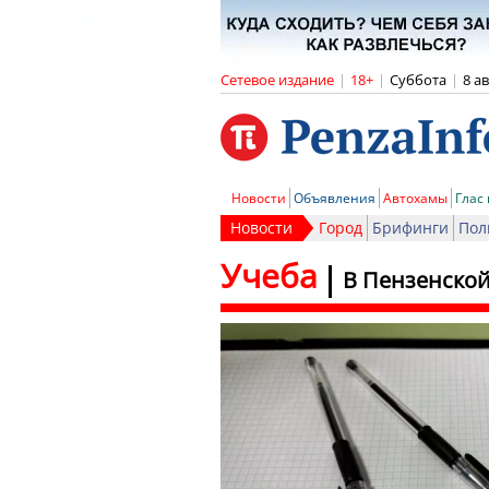
Сетевое издание
|
18+
|
Суббота
|
8 а
Новости
Объявления
Автохамы
Глас
Новости
Город
Брифинги
Пол
Учеба
В Пензенской