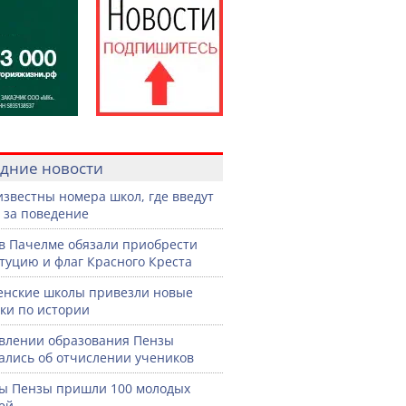
дние новости
известны номера школ, где введут
 за поведение
в Пачелме обязали приобрести
туцию и флаг Красного Креста
енские школы привезли новые
ки по истории
влении образования Пензы
ались об отчислении учеников
ы Пензы пришли 100 молодых
ей