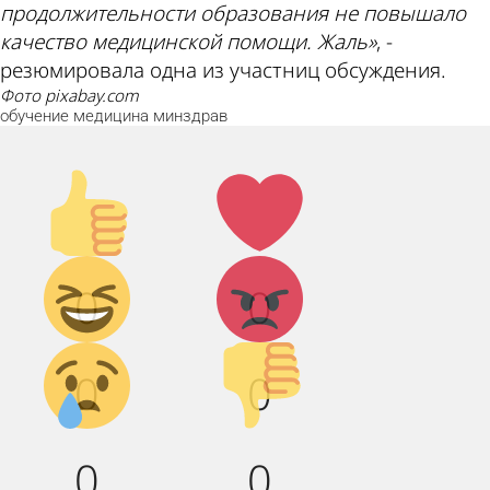
продолжительности образования не повышало
качество медицинской помощи. Жаль»
, -
резюмировала одна из участниц обсуждения.
фото pixabay.com
обучение
медицина
минздрав
Палец
Лайк!
вверх!
Дикий
Агрессия!
0
0
смех!
Грусть :(
Палец
0
0
вниз!
0
0