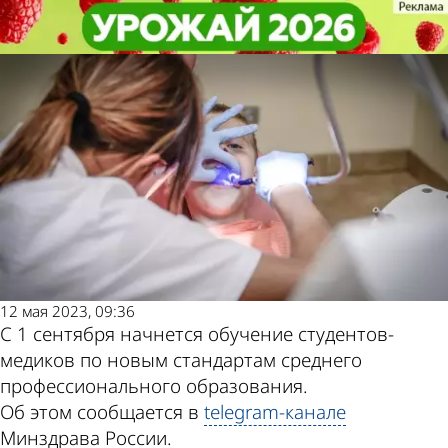
Учеба
Учеба
Акушерок будут учить на 4 месяца
Акушерок будут учить на 4 месяца
меньше, а стоматологов - на год
меньше, а стоматологов - на год
Другие новости
Погода и курсы
по теме
валют в Пензе
12 мая 2023, 09:36
С 1 сентября начнется обучение студентов-
медиков по новым стандартам среднего
профессионального образования.
Об этом сообщается в
telegram-канале
Минздрава России.