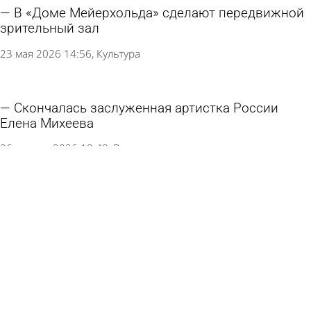
В «Доме Мейерхольда» сделают передвижной
зрительный зал
23 мая 2026 14:56
Культура
Скончалась заслуженная артистка России
Елена Михеева
26 апреля 2026 19:48
В стране и мире
В драмтеатре репетируют пьесу об отце-
афганце и сыне - участнике СВО
23 апреля 2026 10:10
Культура
Губернатор сообщил об открытии большого