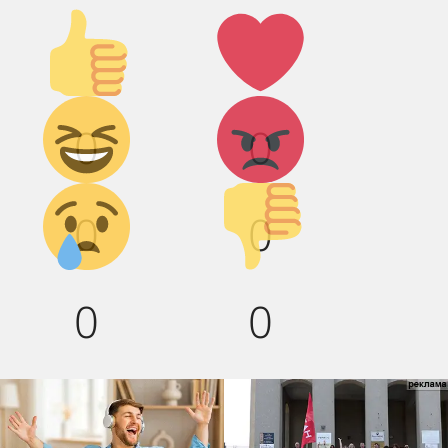
Палец
Лайк!
вверх!
Дикий
Агрессия!
0
0
смех!
Грусть :(
Палец
0
0
вниз!
0
0