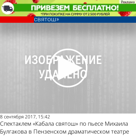
Культура
Новый сезон в драмтеатре
открылся спектаклем «Кабала
святош»
Культура
Новый сезон в драмтеатре
открылся спектаклем «Кабала
Другие новости
Погода и курсы
святош»
по теме
валют в Пензе
8 сентября 2017, 15:42
Спектаклем «Кабала святош» по пьесе Михаила
Булгакова в Пензенском драматическом театре