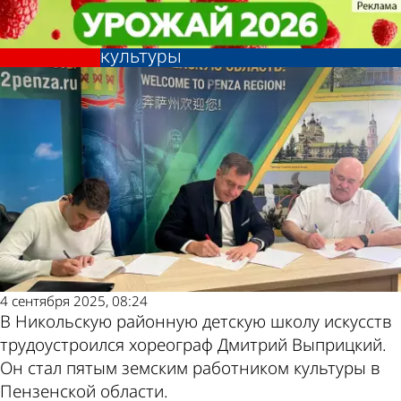
Культура
Культура
В Пензенской области нашли
В Пензенской области нашли
пятого земского работника
пятого земского работника
Другие новости
Погода и курсы
культуры
культуры
по теме
валют в Пензе
4 сентября 2025, 08:24
В Никольскую районную детскую школу искусств
трудоустроился хореограф Дмитрий Выприцкий.
Он стал пятым земским работником культуры в
Пензенской области.