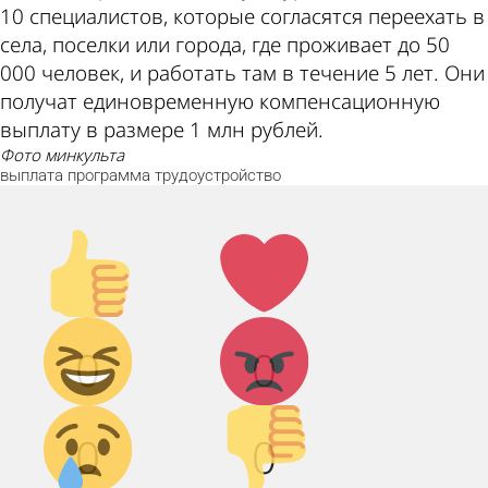
10 специалистов, которые согласятся переехать в
села, поселки или города, где проживает до 50
000 человек, и работать там в течение 5 лет. Они
получат единовременную компенсационную
выплату в размере 1 млн рублей.
фото минкульта
выплата
программа
трудоустройство
Палец
Лайк!
вверх!
Дикий
Агрессия!
0
0
смех!
Грусть :(
Палец
0
0
вниз!