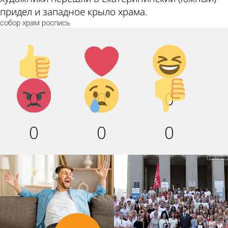
придел и западное крыло храма.
собор
храм
роспись
Палец
Лайк!
Дикий
вверх!
смех!
Агрессия!
Грусть
Палец
0
0
0
:(
вниз!
0
0
0