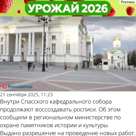
Культура
Культура
В Спасском соборе продолжают
В Спасском соборе продолжают
Другие новости по
Погода и курсы
воссоздавать росписи
воссоздавать росписи
теме
валют в Пензе
21 сентября 2025, 11:23
Внутри Спасского кафедрального собора
продолжают воссоздавать росписи. Об этом
сообщили в региональном министерстве по
охране памятников истории и культуры.
Выдано разрешение на проведение новых работ.