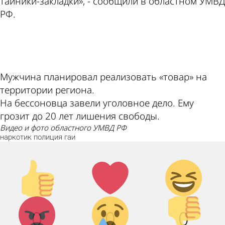
тайники-закладки», - сообщили в областном УМВД
РФ.
ad
Мужчина планировал реализовать «товар» на
территории региона.
На бессоновца завели уголовное дело. Ему
грозит до 20 лет лишения свободы.
видео и фото областного УМВД РФ
наркотик
полиция
гаи
Палец
Лайк!
Дикий
вверх!
смех!
Агрессия!
Грусть :(
Палец
0
0
0
вниз!