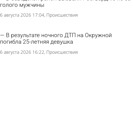
голого мужчины
6 августа 2026 17:04
Происшествия
В результате ночного ДТП на Окружной
погибла 25-летняя девушка
6 августа 2026 16:22
Происшествия
Троих гулявших по Пензе мокшанцев
подозревают в краже на парковке
6 августа 2026 09:23
Криминал
Пензенец уплатил несуществующий штраф в
300 000 рублей
6 августа 2026 08:34
Криминал