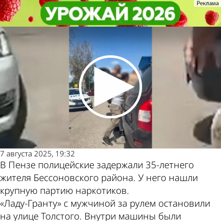
Криминал
Криминал
В Пензе задержали бессоновца с
В Пензе задержали бессоновца с
Другие новости по
Погода и курсы
крупной партией наркотиков
крупной партией наркотиков
теме
валют в Пензе
7 августа 2025, 19:32
В Пензе полицейские задержали 35-летнего
жителя Бессоновского района. У него нашли
крупную партию наркотиков.
«Ладу-Гранту» с мужчиной за рулем остановили
на улице Толстого. Внутри машины были