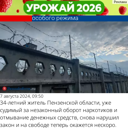
Криминал
Криминал
Пензенец из-за наркотиков
Пензенец из-за наркотиков
Другие новости
Погода и курсы
проведет 11 лет в колонии
проведет 11 лет в колонии
особого режима
особого режима
по теме
валют в Пензе
7 августа 2024, 09:50
34-летний житель Пензенской области, уже
судимый за незаконный оборот наркотиков и
отмывание денежных средств, снова нарушил
закон и на свободе теперь окажется нескоро.