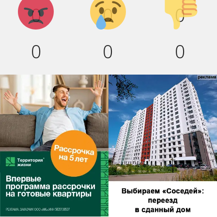
0
0
0
вниз!
0
0
0