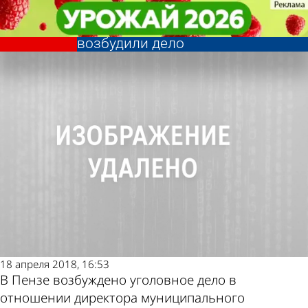
Криминал
Криминал
В отношении директора
В отношении директора
«Детского и лечебного питания»
«Детского и лечебного питания»
Другие новости
Погода и курсы
возбудили дело
возбудили дело
по теме
валют в Пензе
18 апреля 2018, 16:53
В Пензе возбуждено уголовное дело в
отношении директора муниципального