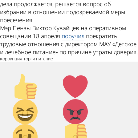
дела продолжается, решается вопрос об
избрании в отношении подозреваемой меры
пресечения.
Мэр Пензы Виктор Кувайцев на оперативном
совещании 18 апреля
поручил
прекратить
трудовые отношения с директором МАУ «Детское
и лечебное питание» по причине утраты доверия.
коррупция
торги
питание
Палец
Лайк!
вверх!
Дикий
Агрессия!
0
0
смех!
Грусть :(
Палец
вниз!