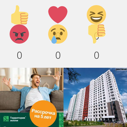
Палец
Лайк!
Дикий
вверх!
смех!
Агрессия!
Грусть :
Палец
0
0
0
(
вниз!
0
0
0