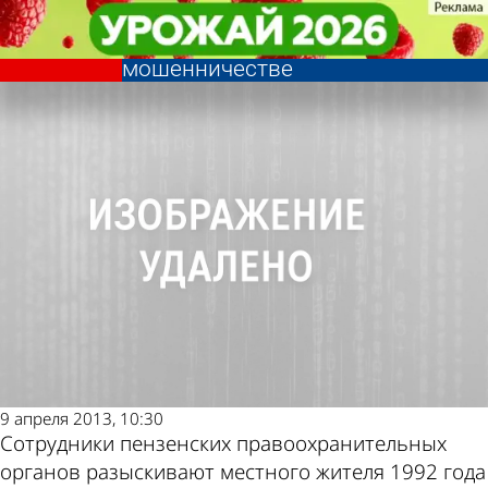
Криминал
Криминал
21-летний пензенец
21-летний пензенец
Другие новости по
Погода и курсы
разыскивается по подозрению в
разыскивается по подозрению в
мошенничестве
мошенничестве
теме
валют в Пензе
9 апреля 2013, 10:30
Сотрудники пензенских правоохранительных
органов разыскивают местного жителя 1992 года