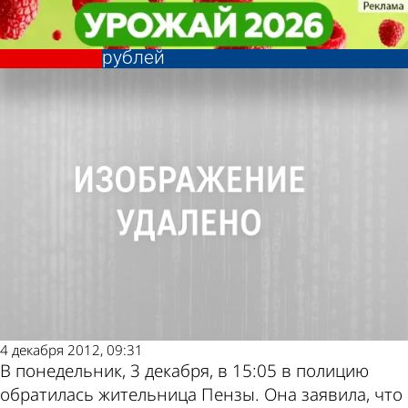
Криминал
Криминал
Жительница Пензы перечислила
Жительница Пензы перечислила
Другие новости
Погода и курсы
мошенникам более 95 тысяч
мошенникам более 95 тысяч
рублей
рублей
по теме
валют в Пензе
4 декабря 2012, 09:31
В понедельник, 3 декабря, в 15:05 в полицию
обратилась жительница Пензы. Она заявила, что