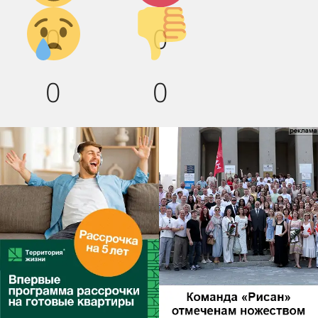
Грусть :(
Палец
0
0
вниз!
0
0