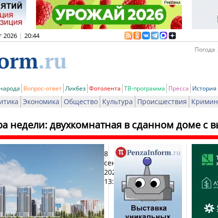
г 2026
|
20:44
Погода 
 народа
Вопрос-ответ
Ликбез
Фотолента
ТВ-программа
Пресса
История
итика
Экономика
Общество
Культура
Происшествия
Кримин
а недели: двухкомнатная в сданном доме с вы
8
Пе
сентября
2025,
13:55