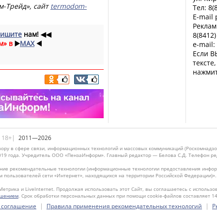
м-Трейд», сайт
termodom-
Тел: 8(
E-mail
Реклам
ишите
нам!
◀◀
8(8412)
м» в
▶️
MAX
◀️
e-mail:
Если В
тексте
нажмит
|18+|
2011—2026
ору в сфере связи, информационных технологий и массовых коммуникаций (Роскомнадзо
019 года. Учредитель ООО «ПензаИнформ». Главный редактор — Белова С.Д. Телефон реда
ие рекомендательные технологии (информационные технологии предоставления информ
м пользователей сети «Интернет», находящихся на территории Российской Федерации)»
Метрика и LiveInternet. Продолжая использовать этот Сайт, вы соглашаетесь с использо
ашением
. Срок обработки персональных данных при помощи cookie-файлов составляет 14
|
|
 соглашение
Правила применения рекомендательных технологий
Р