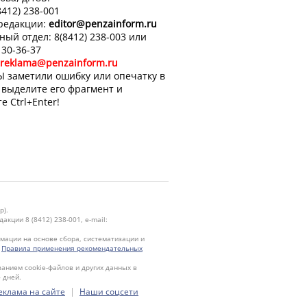
8412) 238-001
 редакции:
editor
@penzainform.ru
ный отдел: 8(8412) 238-003 или
 30-36-37
reklama@penzainform.ru
Ы заметили ошибку или опечатку в
, выделите его фрагмент и
е Ctrl+Enter!
р).
кции 8 (8412) 238-001, e-mail:
ации на основе сбора, систематизации и
.
Правила применения рекомендательных
ванием cookie-файлов и других данных в
 дней.
|
еклама на сайте
Наши соцсети