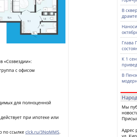
В скве
драмте
Наноси
октяб
Глава 
состоя
К 1 се
в «Созвездии»:
привед
группа с офисом
В Пенз
модерн
,
Народ
одимых для полноценной
Мы пуб
новост
действует при ипотеке или
Присы
Адрес р
о по ссылке
clck.ru/3NqMMS
.
ул. Кир