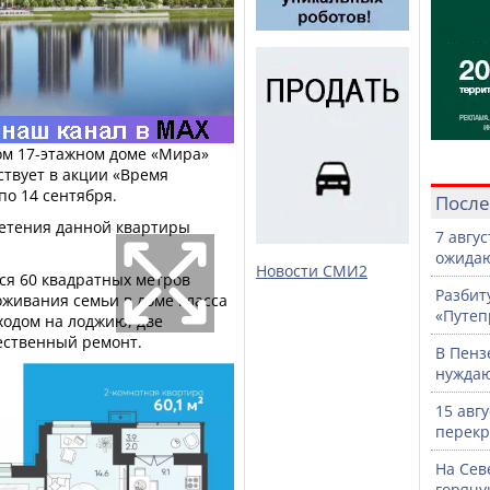
ом 17-этажном доме «Мира»
ствует в акции «Время
по 14 сентября.
После
ретения данной квартиры
7 авгу
ожидаю
Новости СМИ2
ся 60 квадратных метров
Разбит
оживания семьи в доме класса
«Путеп
ходом на лоджию, две
ественный ремонт.
В Пенз
нужда
15 авг
перекр
На Сев
горячу