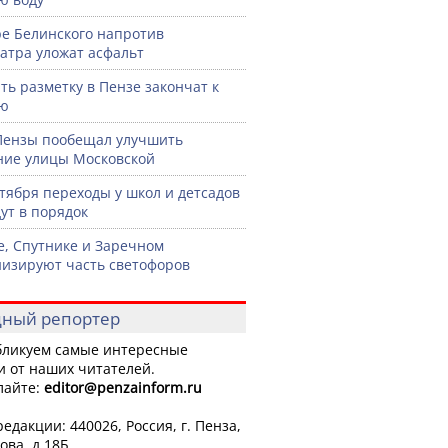
ре Белинского напротив
атра уложат асфальт
ть разметку в Пензе закончат к
рю
Пензы пообещал улучшить
ние улицы Московской
нтября переходы у школ и детсадов
ут в порядок
е, Спутнике и Заречном
изируют часть светофоров
ный репортер
ликуем самые интересные
и от наших читателей.
лайте:
editor
@penzainform.ru
едакции: 440026, Россия, г. Пенза,
ова, д.18Б.