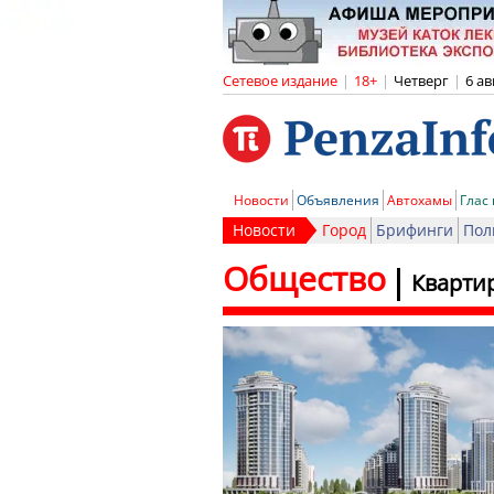
Сетевое издание
|
18+
|
Четверг
|
6 ав
Новости
Объявления
Автохамы
Глас
Новости
Город
Брифинги
Пол
Общество
Квартир