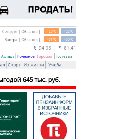
o
o
| Сегодня | Облачно |
+23
C
+22
C
o
o
Завтра | Облачно |
+31
C
+30
C
€
$
94.06 |
81.41
Афиша
Полезное
Гороскоп
Гостевая
ал
Спорт
Из жизни
Учеба
годой 645 тыс. руб.
чать