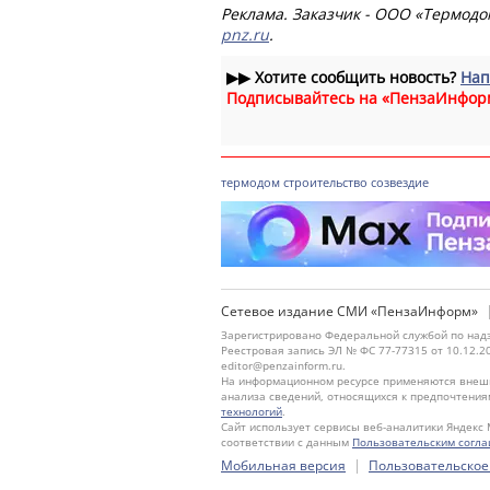
Реклама. Заказчик - ООО «Термодо
pnz.ru
.
▶▶
Хотите сообщить новость?
Нап
Подписывайтесь на «ПензаИнфор
термодом
строительство
созвездие
Сетевое издание СМИ «ПензаИнформ»
Зарегистрировано Федеральной службой по надз
Реестровая запись ЭЛ № ФС 77-77315 от 10.12.2
editor@penzainform.ru.
На информационном ресурсе применяются внешн
анализа сведений, относящихся к предпочтения
технологий
.
Сайт использует сервисы веб-аналитики Яндекс 
соответствии с данным
Пользовательским согл
|
Мобильная версия
Пользовательское