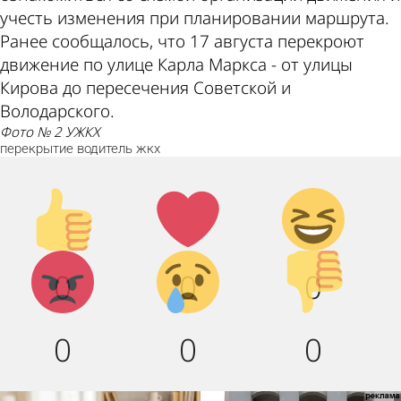
учесть изменения при планировании маршрута.
Ранее сообщалось, что 17 августа перекроют
движение по улице Карла Маркса - от улицы
Кирова до пересечения Советской и
Володарского.
фото № 2 УЖКХ
перекрытие
водитель
жкх
Палец
Лайк!
Дикий
вверх!
смех!
Агрессия!
Грусть :
Палец
0
0
0
(
вниз!
0
0
0