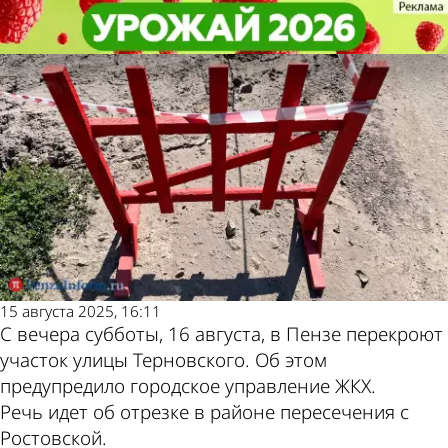
Общество
Общество
В Пензе на ночь перекроют
В Пензе на ночь перекроют
Другие новости по
Погода и курсы
участок улицы Терновского
участок улицы Терновского
теме
валют в Пензе
15 августа 2025, 16:11
С вечера субботы, 16 августа, в Пензе перекроют
участок улицы Терновского. Об этом
предупредило городское управление ЖКХ.
Речь идет об отрезке в районе пересечения с
Ростовской.