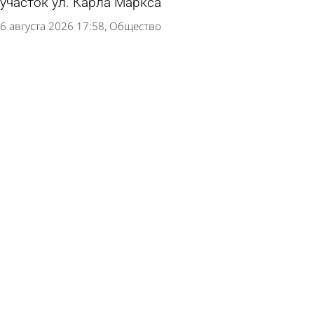
участок ул. Карла Маркса
6 августа 2026 17:58
Общество
Глава Пензы пообещал улучшить состояние
улицы Московской
6 августа 2026 15:47
Общество
В Пензе 56-летнего водителя обвинили в
серьезном ДТП на проспекте Победы
6 августа 2026 12:07
Криминал
В Трофимовке автолюбительница протаранила
очередь на АЗС
6 августа 2026 08:07
Происшествия